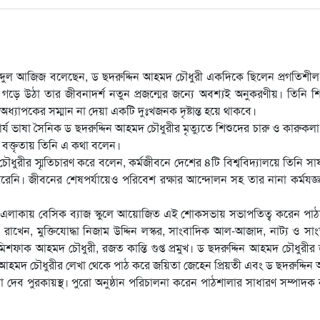
্দুল আজিজ বলেছেন, ড ছদরুদ্দিন আহমদ চৌধুরী একদিকে ছিলেন প্রগতিশীল
য়ে গড়ে উঠা তার জীবনাদর্শ নতুন প্রজন্মের জন্যে অবশ্যই অনুকরণীয়। তিনি শি
যাপকের সম্মান না দেয়া একটি দুঃখজনক দৃষ্টান্ত হয়ে থাকবে।
পাচার্য ভাষা সৈনিক ড ছদরুদ্দিন আহমদ চৌধুরীর মৃত্যুতে শিশুদের চারু ও কারুকল
 বক্তৃতায় তিনি এ কথা বলেন।
ধুরীর স্মৃতিচারণ করে বলেন, কর্মজীবনে দেশের ৪টি বিশ্ববিদ্যালয়ে তিনি সা
 পারেনি। জীবনের শেষপর্যায়েও পরিবেশ রক্ষার আন্দোলন সহ তার নানা কর্মযজ্
ক এলাকায় বেসিক ব্যাজ স্কুলে আয়োজিত এই শোকসভায় সভাপতিত্ব করেন পাঠ
রাখেন, মুক্তিযোদ্ধা নিজাম উদ্দিন লস্কর, সাংবাদিক আল-আজাদ, নাট্য ও সাংস
িশফাক আহমদ চৌধুরী, রজত কান্তি গুপ্ত প্রমুখ। ড ছদরুদ্দিন আহমদ চৌধুরীর
 আহমদ চৌধুরীর লেখা থেকে পাঠ করে জয়িতা জেহেন প্রিয়তী এবং ড ছদরুদ্দি
া দেব পুরকায়স্থ। পুরো অনুষ্ঠান পরিচালনা করেন পাঠশালার সাধারণ সম্পাদক