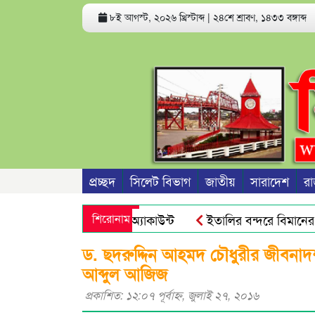
৮ই আগস্ট, ২০২৬ খ্রিস্টাব্দ
|
২৪শে শ্রাবণ, ১৪৩৩ বঙ্গাব্দ
প্রচ্ছদ
সিলেট বিভাগ
জাতীয়
সারাদেশ
রা
হতে পারে ফোন ও ব্যাংক অ্যাকাউন্ট
শিরোনাম
ইতালির বন্দরে বিমানের ফ্
রীদের জনগণ আর ভয় পায়না : এড. জুবায়ের
তেল, গ্যাস, বিদ্যুৎ 
ড. ছদরুদ্দিন আহমদ চৌধুরীর জীবনাদর্
আব্দুল আজিজ
প্রকাশিত: ১২:০৭ পূর্বাহ্ণ, জুলাই ২৭, ২০১৬