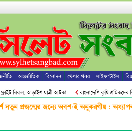
জনীতি
আন্তর্জাতিক
বিনোদন
খেলার খবর
লাইফস্টাইল
বিজ্
লাইট বিকল, আড়াইশ যাত্রী আটকা
বাংলাদেশি কৃষি শ্রমিকদের ভিস
সঙ্কট ও দ্রব্যমূল্যের ঊর্ধ্বগতি রোধে সিলেটে ১১ দলীয় ঐক্যের স্মারকলিপ
শ নতুন প্রজন্মের জন্যে অবশ্যই অনুকরণীয় : অধ্যাপ