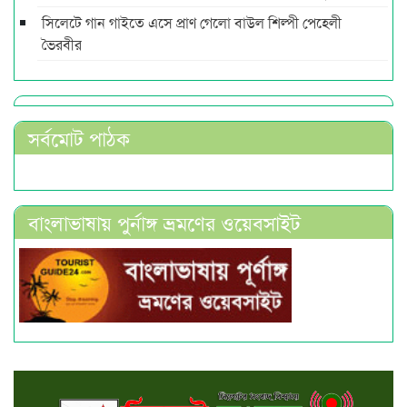
সিলেটে গান গাইতে এসে প্রাণ গেলো বাউল শিল্পী পেহেলী
ভৈরবীর
সর্বমোট পাঠক
বাংলাভাষায় পুর্নাঙ্গ ভ্রমণের ওয়েবসাইট