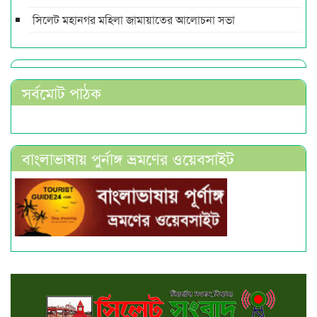
সিলেট মহানগর মহিলা জামায়াতের আলোচনা সভা
সর্বমোট পাঠক
বাংলাভাষায় পুর্নাঙ্গ ভ্রমণের ওয়েবসাইট