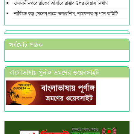
ওসমানীনগরে রাতের আঁধারে রাস্তার উপর দেয়াল নির্মাণ
শাবিতে রুদ্র সেনের নামে স্কলারশিপ, নামফলক স্থাপনে কমিটি
সর্বমোট পাঠক
বাংলাভাষায় পুর্নাঙ্গ ভ্রমণের ওয়েবসাইট