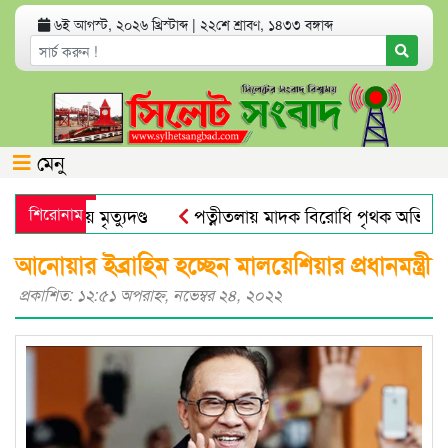
৬ই আগস্ট, ২০২৬ খ্রিস্টাব্দ
|
২২শে শ্রাবণ, ১৪৩৩ বঙ্গাব্দ
মেনু
ত্যা মামলায় মৃত্যুদণ্ড
শিরোনাম
পত্নীতলায় মাদক বিরোধি পৃথক অভিযান
মুজিব পরদেশী কারাগারে
ঢাকা আলিয়া মাদ্রাসায় ছাত্রদল-ছাত্
আনোয়ার ইব্রাহিম হচ্ছেন মালয়েশিয়ার প্রধানমন্ত্রী
প্রকাশিত: ১২:৫১ অপরাহ্ণ, নভেম্বর ২৪, ২০২২