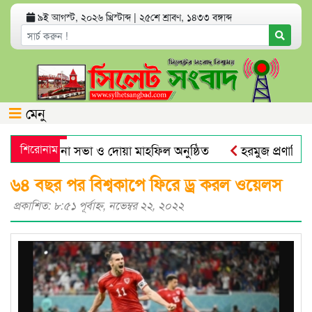
৯ই আগস্ট, ২০২৬ খ্রিস্টাব্দ
|
২৫শে শ্রাবণ, ১৪৩৩ বঙ্গাব্দ
মেনু
ষিকীতে আলোচনা সভা ও দোয়া মাহফিল অনুষ্ঠিত
শিরোনাম
হরমুজ প্রণালি নিয়
দামে বড় লাফ
যেসব অ্যাপ থাকলে হ্যাকড হতে পারে ফোন ও ব্যাংক
৬৪ বছর পর বিশ্বকাপে ফিরে ড্র করল ওয়েলস
প্রকাশিত: ৮:৫১ পূর্বাহ্ণ, নভেম্বর ২২, ২০২২