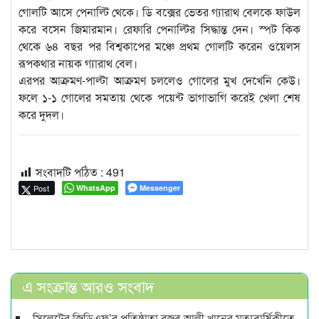
গোলটি আসে পেনাল্টি থেকে। ডি বক্সের ভেতর গ্যারাথ বেলকে ফাউল
করে বসেন জিমারমান। রেফারি পেনাল্টির সিদ্ধান্ত দেন। স্পট কিক
থেকে ৬৪ বছর পর বিশ্বকাপের মঞ্চে প্রথম গোলটি করেন ওয়েলস
রূপকথার নায়ক গ্যারাথ বেল।
এরপর আক্রমণ-পাল্টা আক্রমণ চললেও গোলের মুখ দেখেনি কেউ।
ফলে ১-১ গোলের সমতায় থেকে পয়েন্ট ভাগাভাগি করেই খেলা শেষ
করে দুদল।
সংবাদটি পঠিত :
491
Post
WhatsApp
Messenger
এ সংক্রান্ত আরও সংবাদ
সিলেটের জিডিএফ’র প্রতিষ্ঠাতা রজব আলী খানের মৃত্যুবার্ষিকীতে