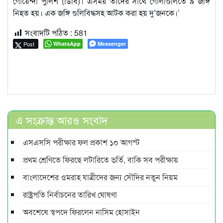
গোয়েন্দা পুলিশ (ডিবি)। এসময় তাদের সাথে গোলাগুলিতে ৯ জঙ্গি
নিহত হয়। এক জঙ্গি গুলিবিদ্ধসহ আটক করা হয় দু’জনকে।’
সংবাদটি পঠিত :
581
Post
WhatsApp
Messenger
এ সংক্রান্ত আরও সংবাদ
এসএসসি পরীক্ষার ফল প্রকাশ ১০ আগস্ট
প্রথম শ্রেণিতে ফিরছে লটারিতে ভর্তি, বাকি সব পরীক্ষায়
বাংলাদেশের ওমরাহ যাত্রীদের জন্য সৌদির নতুন নিয়ম
রাষ্ট্রপতি নির্বাচনের তারিখ ঘোষণা
অবশেষে স্বপদে ফিরলেন নাসিম হোসাইন