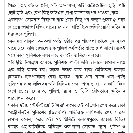
পিস্তল, ২১ রাউন্ড গুলি, ১টি তলোয়ার, ৩টি অটোমেটিক ছুড়ি, ৭টি
ছোট ছুড়ি এবং বেশ কিছু আইএস লেখা কালো কাপড় পাওয়া গেছে।
এরআগে, সোমবার দিবাগত রাত ১টার কিছু পর কল্যাণপুরের ৫ নম্বর
রোডের জাহাজ বিল্ডিং নামের ৫ তলা বাড়িটিতে জঙ্গিবিরোধী অভিযান
শুরু করে পুলিশ।
সে-সময় বাড়ির তিনতলা পর্যন্ত ওঠার পর পাঁচতলা থেকে দুই যুবক
নেমে এসে গুলি চালালে এক পুলিশ কর্মকর্তার হাতে গুলি লাগে। একই
সঙ্গে তারা পুলিশকে লক্ষ্য করে ককটেলও নিক্ষেপ করে।
পরিস্থিতি নিয়ন্ত্রণে আনতে পুলিশও পাল্টা গুলি চালালে হাসান নামে
এক জঙ্গি আহত হয়। তাকে উদ্ধার করে ঢাকা মেডিকেল কলেজ
(ঢামেক) হাসপাতালে নেয়া হয়েছে। রাত প্রায় সাড়ে ৩টা পর্যন্ত
পুলিশের সঙ্গে জঙ্গিদের গুলি বিনিময় চলে। পরে পুরো এলাকাটি ঘিরে
রেখে ভোরে সোয়াত, পুলিশ, র‌্যাব ও ডিবি যৌথভাবে অভিযান
পরিচালনা করে।
সকাল ৭টায় ‘স্টর্ম-টোয়েন্টি সিক্স’ নামের এই অভিযান শেষ করে ঢাকা
মেট্রোপলিটন পুলিশের (ডিএমপি) অতিরিক্ত কমিশনার শেখ মারুফ
হাসান বলেন, ‘ভোর ৫টা ৫১ মিনিটে কল্যাণপুরের জাহাজ বিল্ডিং
নামের ওই বাড়িটিতে অভিযান শুরু করে সোয়াত, র‌্যাব, পুলিশ ও