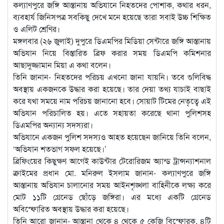
কল্যাণপুরে জঙ্গি আস্তানায় অভিযানে নিহতদের পোশাক, কথার ধরন,
ব্যবহার্য জিনিসপত্র সবকিছু দেখে মনে হয়েছে তারা সবাই উচ্চ শিক্ষিত
ও এলিট শ্রেণির।
মঙ্গলবার (২৬ জুলাই) দুপুরে ডিএমপির মিডিয়া সেন্টারে জঙ্গি আস্তানায়
অভিযান নিয়ে বিস্তারিত ব্রিফ করার সময় ডিএমপি কমিশনার
আছাদুজ্জামান মিয়া এ কথা বলেন।
তিনি জানান- নিহতদের পরিচয় এখনো জানা যায়নি। তবে গুলিবিদ্ধ
অবস্থায় একজনকে উদ্ধার করা হয়েছে। তার দেয়া তথ্য যাচাই বাছাই
করে যথা সময়ে নাম পরিচয় জানানো হবে। সোয়াট টিমের নেতৃত্বে এই
অভিযান পরিচালিত হয়। এতে সহায়তা করেছে থানা পুলিশসহ
ডিএমপির অন্যান্য সদস্যরা।
অভিযানে একজন পুলিশ সদস্যও আহত হয়েছেন জানিয়ে তিনি বলেন,
‘অভিযান শতভাগ সফল হয়েছে।’
ব্রিফিংয়ের কিছুক্ষণ আগেই কাউন্টার টেরোরিজম অ্যান্ড ট্রান্সন্যাশনাল
ক্রাইমের প্রধান মো. মনিরুল ইসলাম জানান- কল্যাণপুরে জঙ্গি
আস্তানায় অভিযান চালানোর সময় আইনশৃঙ্খলা বাহিনীকে লক্ষ্য করে
মোট ১১টি গ্রেনেড ছোঁড়ে জঙ্গিরা। এর মধ্যে একটি গ্রেনেড
অবিস্ফোরিত অবস্থায় উদ্ধার করা হয়েছে।
তিনি আরো জানান- আস্তানা থেকে ৪ থেকে ৫ কেজি বিস্ফোরক, ৪টি