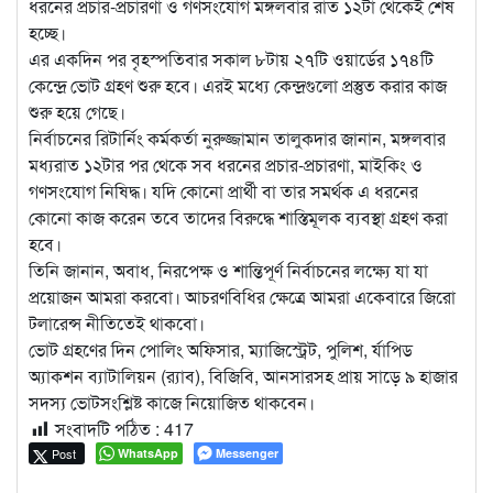
ধরনের প্রচার-প্রচারণা ও গণসংযোগ মঙ্গলবার রাত ১২টা থেকেই শেষ
হচ্ছে।
এর একদিন পর বৃহস্পতিবার সকাল ৮টায় ২৭টি ওয়ার্ডের ১৭৪টি
কেন্দ্রে ভোট গ্রহণ শুরু হবে। এরই মধ্যে কেন্দ্রগুলো প্রস্তুত করার কাজ
শুরু হয়ে গেছে।
নির্বাচনের রিটার্নিং কর্মকর্তা নুরুজ্জামান তালুকদার জানান, মঙ্গলবার
মধ্যরাত ১২টার পর থেকে সব ধরনের প্রচার-প্রচারণা, মাইকিং ও
গণসংযোগ নিষিদ্ধ। যদি কোনো প্রার্থী বা তার সমর্থক এ ধরনের
কোনো কাজ করেন তবে তাদের বিরুদ্ধে শাস্তিমূলক ব্যবস্থা গ্রহণ করা
হবে।
তিনি জানান, অবাধ, নিরপেক্ষ ও শান্তিপূর্ণ নির্বাচনের লক্ষ্যে যা যা
প্রয়োজন আমরা করবো। আচরণবিধির ক্ষেত্রে আমরা একেবারে জিরো
টলারেন্স নীতিতেই থাকবো।
ভোট গ্রহণের দিন পোলিং অফিসার, ম্যাজিস্ট্রেট, পুলিশ, র্যাপিড
অ্যাকশন ব্যাটালিয়ন (র‌্যাব), বিজিবি, আনসারসহ প্রায় সাড়ে ৯ হাজার
সদস্য ভোটসংশ্লিষ্ট কাজে নিয়োজিত থাকবেন।
সংবাদটি পঠিত :
417
Post
WhatsApp
Messenger