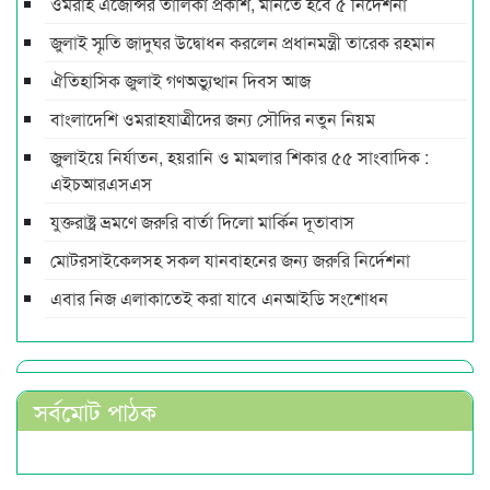
ওমরাহ এজেন্সির তালিকা প্রকাশ, মানতে হবে ৫ নির্দেশনা
জুলাই স্মৃতি জাদুঘর উদ্বোধন করলেন প্রধানমন্ত্রী তারেক রহমান
ঐতিহাসিক জুলাই গণঅভ্যুত্থান দিবস আজ
বাংলাদেশি ওমরাহযাত্রীদের জন্য সৌদির নতুন নিয়ম
জুলাইয়ে নির্যাতন, হয়রানি ও মামলার শিকার ৫৫ সাংবাদিক :
এইচআরএসএস
যুক্তরাষ্ট্র ভ্রমণে জরুরি বার্তা দিলো মার্কিন দূতাবাস
মোটরসাইকেলসহ সকল যানবাহনের জন্য জরুরি নির্দেশনা
এবার নিজ এলাকাতেই করা যাবে এনআইডি সংশোধন
সর্বমোট পাঠক