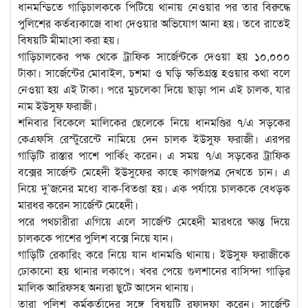
ধানমন্ডিতে গাড়িচালককে পিটিয়ে থানায় নেওয়ার পর তার বিরুদ্ধে
পুলিশের কর্তব্যকাজে বাধা দেওয়ার অভিযোগ আনা হয়। তবে রাতেই
বিষয়টি মীমাংসা করা হয়।
গাড়িচালকের পক্ষ থেকে ট্রাফিক সার্জেন্টকে দেওয়া হয় ১০,০০০
টাকা। সার্জেন্টের মোবাইল, চশমা ও ঘড়ি ক্ষতিগ্রস্ত হওয়ার কথা বলে
নেওয়া হয় এই টাকা। পরে মুচলেকা দিয়ে ছাড়া পান এই চালক, যার
নাম ইউসুফ ফরাজী।
শনিবার বিকেলে মালিকের ছেলেকে নিয়ে ধানমণ্ডির ৭/এ সড়কের
কেএফসি রেস্টুরেন্টে নামিয়ে দেন চালক ইউসুফ ফরাজী। এরপর
গাড়িটি রাস্তার পাশে পার্কিং করেন। এ সময় ৭/এ সড়কের ট্রাফিক
বক্সের সার্জেন্ট মেহেদী ইউসুফের কাছে কাগজপত্র দেখতে চান। এ
নিয়ে দু’জনের মধ্যে বাক-বিতণ্ডা হয়। এক পর্যায়ে চালককে বেধড়ক
মারধর করেন সার্জেন্ট মেহেদী।
পরে পথচারীরা এগিয়ে এলে সার্জেন্ট মেহেদী মারধরে ক্ষান্ত দিয়ে
চালককে পাশের পুলিশ বক্সে নিয়ে যান।
গাড়িটি রেকারিং করে নিয়ে যান ধানমণ্ডি থানায়। ইউসুফ ফরাজীকে
ঢোকানো হয় থানার লকাপে। খবর পেয়ে গুলশানের বাসিন্দা গাড়ির
মালিক আরিফসহ অন্যরা ছুটে আসেন থানায়।
তারা পুলিশ কর্মকর্তাদের সঙ্গে বিষয়টি রফাদফা করেন। সার্জেন্ট