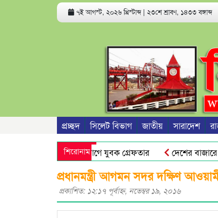
৭ই আগস্ট, ২০২৬ খ্রিস্টাব্দ
|
২৩শে শ্রাবণ, ১৪৩৩ বঙ্গাব্দ
প্রচ্ছদ
সিলেট বিভাগ
জাতীয়
সারাদেশ
রা
পহরণ ও ধর্ষণের অভিযোগে যুবক গ্রেফতার
শিরোনাম
দেশের বাজারে কমে 
র বিক্ষোভ মিছিল
প্রভাষক পরিচয়ে খাতা মূল্যায়ন, আসলে কলে
প্রধানমন্ত্রী আগমন সদর দক্ষিণ আওয়
প্রকাশিত: ১২:১৭ পূর্বাহ্ণ, নভেম্বর ১৯, ২০১৬