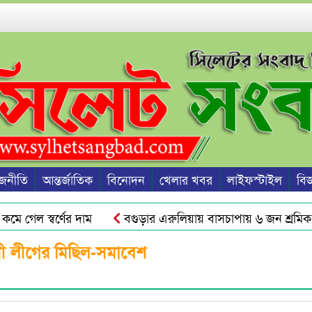
জনীতি
আন্তর্জাতিক
বিনোদন
খেলার খবর
লাইফস্টাইল
বিজ্
গেল স্বর্ণের দাম
বগুড়ার এরুলিয়ায় বাসচাপায় ৬ জন শ্রমিক ন
জের অফিস সহকারী!
গোয়াইনঘাটে ছয় দিন ধরে শ্রমিক নিখোঁজ, থ
ামী লীগের মিছিল-সমাবেশ