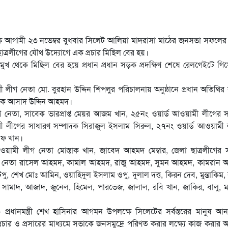
ক্ষে আগামী ২৩ নভেম্বর বুধবার সিলেট আলিয়া মাদরাসা মাঠের জনসভা সফলের ল
ছাত্রলীগের যৌথ উদ্যোগে এক প্রচার মিছিল বের হয়।
ের মুখ থেকে মিছিল বের হয়ে প্রধান প্রধান সড়ক প্রদক্ষিণ শেষে রেলগেইটে গ
গ নেতা মো. বুরহান উদ্দিন শিপলুর পরিচালনায় অনুষ্ঠানে প্রধান অতিথির ব
দক আসাদ উদ্দিন আহমদ।
 নেতা, সাবেক ভারপ্রাপ্ত মেয়র আজম খান, ২৫নং ওয়ার্ড আওয়ামী লীগের স
 লীগের সাধারণ সম্পাদক সিরাজুল ইসলাম সিরুল, ২৭নং ওয়ার্ড আওয়ামী 
েফ খান।
 আওয়ামী লীগ নেতা মোস্তাক খান, জাবেদ আহমদ মেম্বার, জেলা ছাত্রলীগের
লীগ নেতা রাসেল আহমদ, কামাল আহমদ, রাজু আহমদ, সুমন আহমদ, কামরান 
ু, শেখ মোঃ আমিন, ওয়াহিদুল ইসলাম ওপু, দুলাল দত্ত, কিরন দেব, মুন্তাকিম, 
 সামাদ, আজাদ, জুনেল, হিমেল, পারভেজ, জালাল, রবি খান, জাকির, বালু, ম
্রধানমন্ত্রী শেখ হাসিনার আগমন উপলক্ষে সিলেটের সর্বস্তরের মানুষ আন
রচার ও প্রসারের মাধ্যমে সভাকে জনসমুদ্রে পরিণত করার লক্ষ্যে কাজ করার