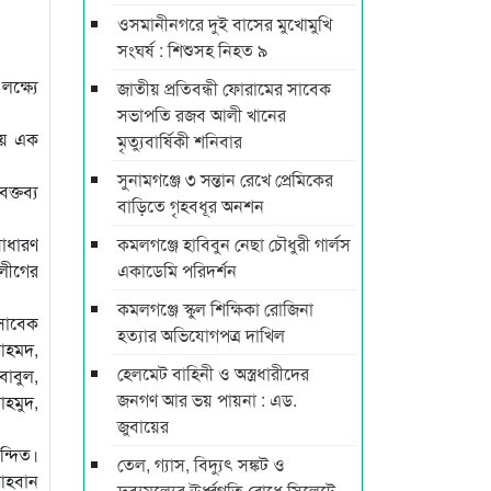
ওসমানীনগরে দুই বাসের মুখোমুখি
সংঘর্ষ : শিশুসহ নিহত ৯
ক্ষ্যে
জাতীয় প্রতিবন্ধী ফোরামের সাবেক
সভাপতি রজব আলী খানের
িয়ে এক
মৃত্যুবার্ষিকী শনিবার
সুনামগঞ্জে ৩ সন্তান রেখে প্রেমিকের
ক্তব্য
বাড়িতে গৃহবধূর অনশন
াধারণ
কমলগঞ্জে হাবিবুন নেছা চৌধুরী গার্লস
লীগের
একাডেমি পরিদর্শন
কমলগঞ্জে স্কুল শিক্ষিকা রোজিনা
 সাবেক
হত্যার অভিযোগপত্র দাখিল
আহমদ,
হেলমেট বাহিনী ও অস্ত্রধারীদের
বাবুল,
জনগণ আর ভয় পায়না : এড.
াহমুদ,
জুবায়ের
ন্দিত।
তেল, গ্যাস, বিদ্যুৎ সঙ্কট ও
 আহবান
দ্রব্যমূল্যের ঊর্ধ্বগতি রোধে সিলেটে