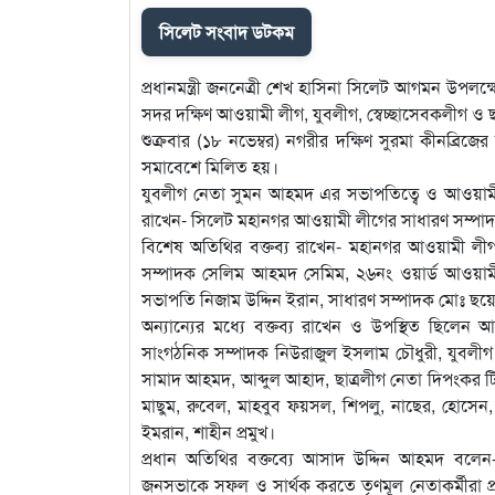
সিলেট সংবাদ ডটকম
প্রধানমন্ত্রী জননেত্রী শেখ হাসিনা সিলেট আগমন উপল
সদর দক্ষিণ আওয়ামী লীগ, যুবলীগ, স্বেচ্ছাসেবকলীগ ও 
শুক্রবার (১৮ নভেম্বর) নগরীর দক্ষিণ সুরমা কীনব্রিজ
সমাবেশে মিলিত হয়।
যুবলীগ নেতা সুমন আহমদ এর সভাপতিত্বে ও আওয়ামী লী
রাখেন- সিলেট মহানগর আওয়ামী লীগের সাধারণ সম্পা
বিশেষ অতিথির বক্তব্য রাখেন- মহানগর আওয়ামী লীগ
সম্পাদক সেলিম আহমদ সেমিম, ২৬নং ওয়ার্ড আওয়ামী
সভাপতি নিজাম উদ্দিন ইরান, সাধারণ সম্পাদক মোঃ ছয়
অন্যান্যের মধ্যে বক্তব্য রাখেন ও উপস্থিত ছিলেন
সাংগঠনিক সম্পাদক নিউরাজুল ইসলাম চৌধুরী, যুব
সামাদ আহমদ, আব্দুল আহাদ, ছাত্রলীগ নেতা দিপংকর টিপ
মাছুম, রুবেল, মাহবুব ফয়সল, শিপলু, নাছের, হোসেন,
ইমরান, শাহীন প্রমুখ।
প্রধান অতিথির বক্তব্যে আসাদ উদ্দিন আহমদ বলেন- প
জনসভাকে সফল ও সার্থক করতে তৃণমূল নেতাকর্মীরা প্