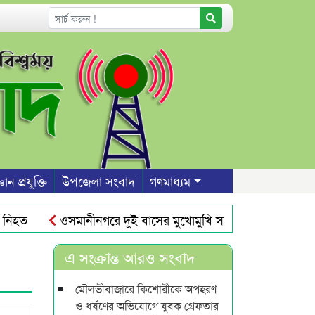
ঞান প্রযুক্তি
উপজেলা সংবাদ
গণমাধ্যম
িহত
ওসমানীনগরে দুই বাসের মুখোমুখি সংঘর্ষ : শিশুসহ নিহত ৯
ানায় জিডি
কানাডায় বিশ্বনাথ এসোসিয়েশনের আহবায়ক আবুল 
এ সংক্রান্ত আরও সংবাদ
মৌলভীবাজারে কিশোরীকে অপহরণ
ও ধর্ষণের অভিযোগে যুবক গ্রেফতার