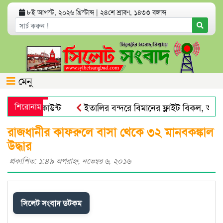
৮ই আগস্ট, ২০২৬ খ্রিস্টাব্দ
|
২৪শে শ্রাবণ, ১৪৩৩ বঙ্গাব্দ
মেনু
্যাংক অ্যাকাউন্ট
শিরোনাম
ইতালির বন্দরে বিমানের ফ্লাইট বিকল, আড়াই
য় পায়না : এড. জুবায়ের
তেল, গ্যাস, বিদ্যুৎ সঙ্কট ও দ্রব্যমূল্
রাজধানীর কাফরুলে বাসা থেকে ৩২ মানবকঙ্কাল
উদ্ধার
প্রকাশিত: ১:৪৯ অপরাহ্ণ, নভেম্বর ৬, ২০১৬
সিলেট সংবাদ ডটকম