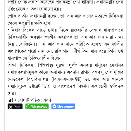
গভীর শোক প্রকাশ করেছেন প্রধানমন্ত্রী শেখ হাসিনা। প্রধানমন্ত্রীর প্রেস
উইং থেকে এ তথ্য জানানো হয়।
শোক বার্তায় প্রধানমন্ত্রী বলেন, ডা. এম আর খানের মৃত্যুতে চিকিৎসা
ক্ষেত্রে অপূরণীয় ক্ষতি হলো।
শনিবার বিকেল সাড়ে ৪টার দিকে রাজধানীর সেন্ট্রাল হাসপাতালে
চিকিৎসাধীন অবস্থায় জাতীয় অধ্যাপক ডা. এম আর খান মারা যান।
(ইন্না…রাজিউন)। এম আর খান নামে পরিচিত হলেও এই জাতীয়
অধ্যাপকের পুরো নাম মো. রফি খান। দীর্ঘ তিন মাস ধরে তিনি ওই
হাসপাতালে চিকিৎসাধীন ছিলেন।
শিক্ষা, চিকিৎসা, শিশুস্বাস্থ্য সুরক্ষা, দুর্গত অসহায় মানুষের সেবাসহ
সমাজকল্যাণমূলক কাজে অসামান্য অবদান রাখায় বঙ্গবন্ধু শেখ মুজিব
মেডিকেল বিশ্ববিদ্যালয় (বিএসএমএমইউ) ডা. এম আর খানকে
সম্মানসূচক ডক্টরেট ডিগ্রি ও বাংলাদেশ বিজ্ঞান একাডেমী স্বর্ণপদক
দেয়।
সংবাদটি পঠিত :
444
Post
WhatsApp
Messenger