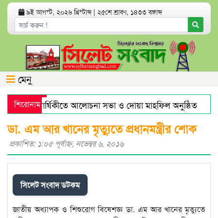
৯ই আগস্ট, ২০২৬ খ্রিস্টাব্দ
|
২৫শে শ্রাবণ, ১৪৩৩ বঙ্গাব্দ
মেনু
ানের মৃত্যুবার্ষিকীতে আলোচনা সভা ও দোয়া মাহফিল অনুষ্ঠিত
শিরোনাম
হ
বাজারে স্বর্ণের দামে বড় লাফ
যেসব অ্যাপ থাকলে হ্যাকড হতে পা
ডা. এম আর খানের মৃত্যুতে প্রধানমন্ত্রীর শোক
প্রকাশিত: ১:০৫ পূর্বাহ্ণ, নভেম্বর ৬, ২০১৬
সিলেট সংবাদ ডটকম
জাতীয় অধ্যাপক ও শিশুরোগ বিষেশজ্ঞ ডা. এম আর খানের মৃত্যুতে