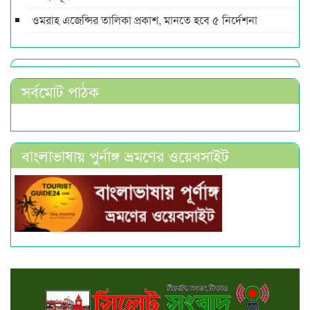
ওমরাহ এজেন্সির তালিকা প্রকাশ, মানতে হবে ৫ নির্দেশনা
সর্বমোট পাঠক
বাংলাভাষায় পুর্নাঙ্গ ভ্রমণের ওয়েবসাইট