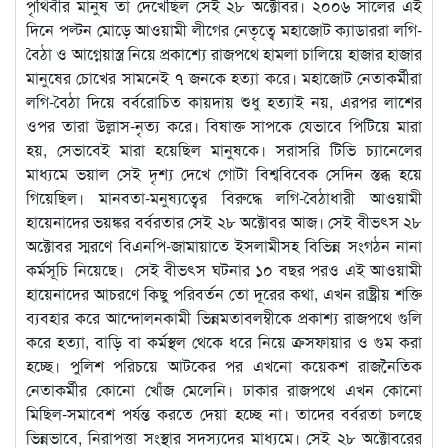
পৃথিবীর মানুষ তা দেখেছিল সেই ২৮ অক্টোবর। ২০০৬ সালের এই
দিনে পল্টন মোড়ে আওয়ামী লীগের নেতৃত্বে মহাজোট ক্যাডাররা লগি-
বৈঠা ও আগ্নেয়াস্ত্র নিয়ে প্রকাশ্যে রাজপথে হামলা চালিয়ে হাজার হাজার
মানুষের চোখের সামনেই ৭ জনকে হত্যা করে। মহাজোট নেতাকর্মীরা
লগি-বৈঠা দিয়ে বর্বরোচিত কায়দায় শুধু হত্যাই নয়, এরপর লাশের
ওপর তারা উল্লাস-নৃত্য করে। বিষাক্ত সাপকে যেভাবে পিটিয়ে মারা
হয়, সেভাবেই মারা হয়েছিল মানুষকে। সরাসরি টিভি চ্যানেলের
মাধ্যমে ভয়াল সেই দৃশ্য দেখে গোটা বিশ্ববিবেক সেদিন স্তব্ধ হয়ে
গিয়েছিল। মানবতা-মনুষ্যত্বের বিরুদ্ধে লগি-বৈঠাধারী আওয়ামী
হায়েনাদের ভয়ঙ্কর বর্বরতার সেই ২৮ অক্টোবর আজ। সেই বীভৎস ২৮
অক্টোবর স্মরণে বিএনপি-জামায়াতে ইসলামীসহ বিভিন্ন সংগঠন নানা
কর্মসূচি নিয়েছে। সেই বীভৎস ঘটনার ১০ বছর পরও এই আওয়ামী
হায়েনাদের আচরণে কিছু পরিবর্তন তো দূরের কথা, এখন রাষ্ট্রীয় শক্তি
ব্যবহার করে আন্দোলনকামী ভিন্নমতাবলম্বীকে প্রকাশ্য রাজপথে গুলি
করে হত্যা, বাড়ি বা কর্মস্থল থেকে ধরে নিয়ে ক্রসফায়ার ও গুম করা
হচ্ছে। পুলিশ পরিচয়ে আটকের পর এখনো কয়েকশ রাজনৈতিক
নেতাকর্মীর কোনো খোঁজ মেলেনি। ঢাকার রাজপথে এখন কোনো
মিছিল-সমাবেশ পর্যন্ত করতে দেয়া হচ্ছে না। তাদের বর্বরতা চলছে
ভিন্নভাবে, নিরাপত্তা সংস্থার সদস্যদের মাধ্যমে। সেই ২৮ অক্টোবরের