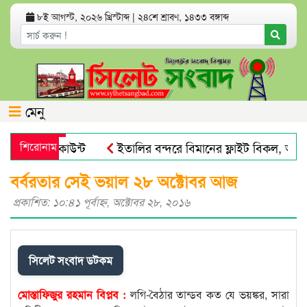
৮ই আগস্ট, ২০২৬ খ্রিস্টাব্দ
|
২৪শে শ্রাবণ, ১৪৩৩ বঙ্গাব্দ
মেনু
যাংক অ্যাকাউন্ট
শিরোনাম
ইতালির বন্দরে বিমানের ফ্লাইট বিকল, আড়াইশ
 পায়না : এড. জুবায়ের
তেল, গ্যাস, বিদ্যুৎ সঙ্কট ও দ্রব্যমূল্য
বর্বরতার সেই ভয়াল ২৮ অক্টোবর আজ
প্রকাশিত: ১০:৪১ পূর্বাহ্ণ, অক্টোবর ২৮, ২০১৬
সিলেট সংবাদ ডটকম
মোস্তাফিজুর রহমান বিপ্লব :
লগি-বৈঠার তান্ডব কত যে ভয়ঙ্কর, সারা