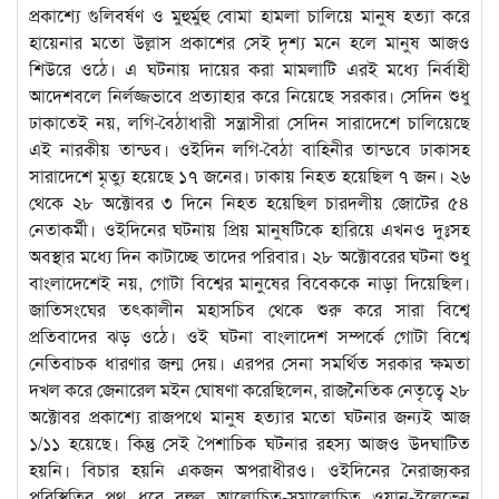
প্রকাশ্যে গুলিবর্ষণ ও মুহুর্মুহু বোমা হামলা চালিয়ে মানুষ হত্যা করে
হায়েনার মতো উল্লাস প্রকাশের সেই দৃশ্য মনে হলে মানুষ আজও
শিউরে ওঠে। এ ঘটনায় দায়ের করা মামলাটি এরই মধ্যে নির্বাহী
আদেশবলে নির্লজ্জভাবে প্রত্যাহার করে নিয়েছে সরকার। সেদিন শুধু
ঢাকাতেই নয়, লগি-বৈঠাধারী সন্ত্রাসীরা সেদিন সারাদেশে চালিয়েছে
এই নারকীয় তান্ডব। ওইদিন লগি-বৈঠা বাহিনীর তান্ডবে ঢাকাসহ
সারাদেশে মৃত্যু হয়েছে ১৭ জনের। ঢাকায় নিহত হয়েছিল ৭ জন। ২৬
থেকে ২৮ অক্টোবর ৩ দিনে নিহত হয়েছিল চারদলীয় জোটের ৫৪
নেতাকর্মী। ওইদিনের ঘটনায় প্রিয় মানুষটিকে হারিয়ে এখনও দুঃসহ
অবস্থার মধ্যে দিন কাটাচ্ছে তাদের পরিবার। ২৮ অক্টোবরের ঘটনা শুধু
বাংলাদেশেই নয়, গোটা বিশ্বের মানুষের বিবেককে নাড়া দিয়েছিল।
জাতিসংঘের তৎকালীন মহাসচিব থেকে শুরু করে সারা বিশ্বে
প্রতিবাদের ঝড় ওঠে। ওই ঘটনা বাংলাদেশ সম্পর্কে গোটা বিশ্বে
নেতিবাচক ধারণার জন্ম দেয়। এরপর সেনা সমর্থিত সরকার ক্ষমতা
দখল করে জেনারেল মইন ঘোষণা করেছিলেন, রাজনৈতিক নেতৃত্বে ২৮
অক্টোবর প্রকাশ্যে রাজপথে মানুষ হত্যার মতো ঘটনার জন্যই আজ
১/১১ হয়েছে। কিন্তু সেই পৈশাচিক ঘটনার রহস্য আজও উদ্ঘাটিত
হয়নি। বিচার হয়নি একজন অপরাধীরও। ওইদিনের নৈরাজ্যকর
পরিস্থিতির পথ ধরে বহুল আলোচিত-সমালোচিত ওয়ান-ইলেভেন