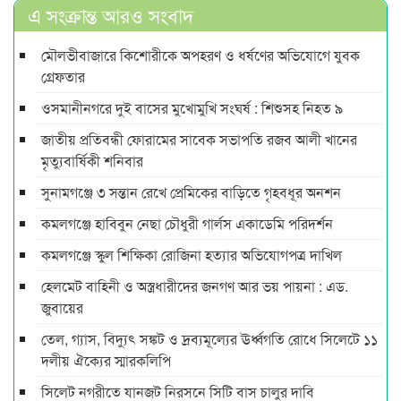
এ সংক্রান্ত আরও সংবাদ
মৌলভীবাজারে কিশোরীকে অপহরণ ও ধর্ষণের অভিযোগে যুবক
গ্রেফতার
ওসমানীনগরে দুই বাসের মুখোমুখি সংঘর্ষ : শিশুসহ নিহত ৯
জাতীয় প্রতিবন্ধী ফোরামের সাবেক সভাপতি রজব আলী খানের
মৃত্যুবার্ষিকী শনিবার
সুনামগঞ্জে ৩ সন্তান রেখে প্রেমিকের বাড়িতে গৃহবধূর অনশন
কমলগঞ্জে হাবিবুন নেছা চৌধুরী গার্লস একাডেমি পরিদর্শন
কমলগঞ্জে স্কুল শিক্ষিকা রোজিনা হত্যার অভিযোগপত্র দাখিল
হেলমেট বাহিনী ও অস্ত্রধারীদের জনগণ আর ভয় পায়না : এড.
জুবায়ের
তেল, গ্যাস, বিদ্যুৎ সঙ্কট ও দ্রব্যমূল্যের ঊর্ধ্বগতি রোধে সিলেটে ১১
দলীয় ঐক্যের স্মারকলিপি
সিলেট নগরীতে যানজট নিরসনে সিটি বাস চালুর দাবি