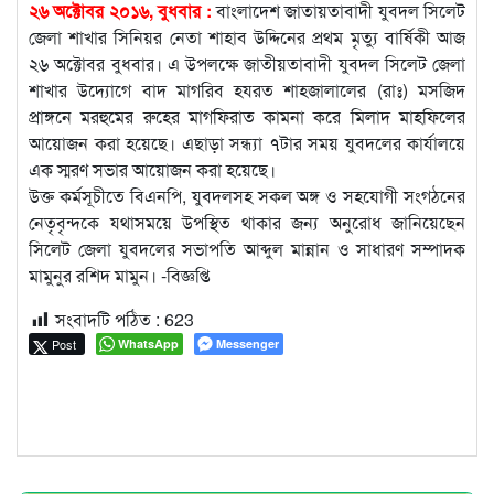
২৬ অক্টোবর ২০১৬, বুধবার :
বাংলাদেশ জাতায়তাবাদী যুবদল সিলেট
জেলা শাখার সিনিয়র নেতা শাহাব উদ্দিনের প্রথম মৃত্যু বার্ষিকী আজ
২৬ অক্টোবর বুধবার। এ উপলক্ষে জাতীয়তাবাদী যুবদল সিলেট জেলা
শাখার উদ্যোগে বাদ মাগরিব হযরত শাহজালালের (রাঃ) মসজিদ
প্রাঙ্গনে মরহুমের রুহের মাগফিরাত কামনা করে মিলাদ মাহফিলের
আয়োজন করা হয়েছে। এছাড়া সন্ধ্যা ৭টার সময় যুবদলের কার্যালয়ে
এক স্মরণ সভার আয়োজন করা হয়েছে।
উক্ত কর্মসূচীতে বিএনপি, যুবদলসহ সকল অঙ্গ ও সহযোগী সংগঠনের
নেতৃবৃন্দকে যথাসময়ে উপস্থিত থাকার জন্য অনুরোধ জানিয়েছেন
সিলেট জেলা যুবদলের সভাপতি আব্দুল মান্নান ও সাধারণ সম্পাদক
মামুনুর রশিদ মামুন। -বিজ্ঞপ্তি
সংবাদটি পঠিত :
623
Post
WhatsApp
Messenger