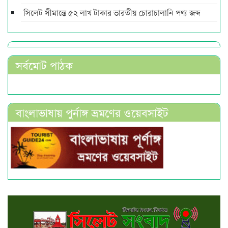
সিলেট সীমান্তে ৫২ লাখ টাকার ভারতীয় চোরাচালানি পণ্য জব্দ
সর্বমোট পাঠক
বাংলাভাষায় পুর্নাঙ্গ ভ্রমণের ওয়েবসাইট