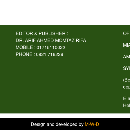
EDITOR & PUBLISHER :
OF
DR. ARIF AHMED MOMTAZ RIFA
MI
MOBILE : 01715110022
PHONE : 0821 716229
AM
SY
(Be
opp
E-m
Hel
Design and developed by
M-W-D