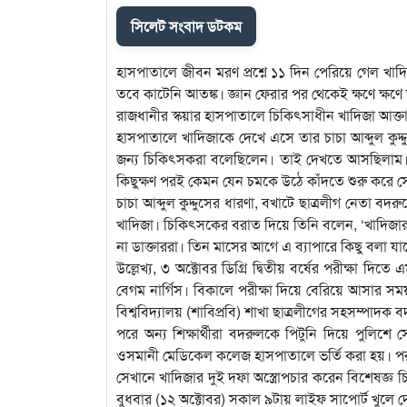
সিলেট সংবাদ ডটকম
হাসপাতালে জীবন মরণ প্রশ্নে ১১ দিন পেরিয়ে গেল খাদি
তবে কাটেনি আতঙ্ক। জ্ঞান ফেরার পর থেকেই ক্ষণে ক্ষ
রাজধানীর স্কয়ার হাসপাতালে চিকিৎসাধীন খাদিজা আক্তা
হাসপাতালে খাদিজাকে দেখে এসে তার চাচা আব্দুল কুদ
জন্য চিকিৎসকরা বলেছিলেন। তাই দেখতে আসছিলাম। এ
কিছুক্ষণ পরই কেমন যেন চমকে উঠে কাঁদতে শুরু করে স
চাচা আব্দুল কুদ্দুসের ধারণা, বখাটে ছাত্রলীগ নেতা
খাদিজা। চিকিৎসকের বরাত দিয়ে তিনি বলেন, ‘খাদিজা
না ডাক্তাররা। তিন মাসের আগে এ ব্যাপারে কিছু বলা য
উল্লেখ্য, ৩ অক্টোবর ডিগ্রি দ্বিতীয় বর্ষের পরীক্ষা দ
বেগম নার্গিস। বিকালে পরীক্ষা দিয়ে বেরিয়ে আসার সময়
বিশ্ববিদ্যালয় (শাবিপ্রবি) শাখা ছাত্রলীগের সহসম্পাদ
পরে অন্য শিক্ষার্থীরা বদরুলকে পিটুনি দিয়ে পুলিশ
ওসমানী মেডিকেল কলেজ হাসপাতালে ভর্তি করা হয়। পরদ
সেখানে খাদিজার দুই দফা অস্ত্রোপচার করেন বিশেষজ্ঞ 
বুধবার (১২ অক্টোবর) সকাল ৯টায় লাইফ সাপোর্ট খুলে দে