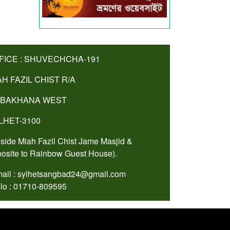
FICE : SHUVECHCHA-191
AH FAZIL CHIST R/A
BAKHANA WEST
LHET-3100
side Miah Fazil Chist Jame Masjid &
osite to Rainbow Guest House).
ail : sylhetsangbad24@gmail.com
lo : 01710-809595