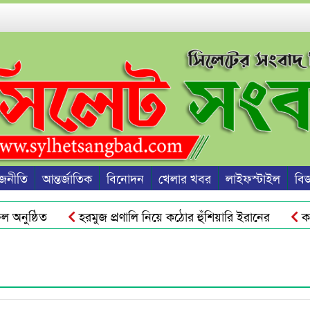
জনীতি
আন্তর্জাতিক
বিনোদন
খেলার খবর
লাইফস্টাইল
বিজ্
নুষ্ঠিত
হরমুজ প্রণালি নিয়ে কঠোর হুঁশিয়ারি ইরানের
কানা
 হ্যাকড হতে পারে ফোন ও ব্যাংক অ্যাকাউন্ট
ইতালির বন্দরে বি