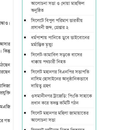
আলোচনা সভা ও দোয়া মাহফিল
অনুষ্ঠিত
সিলেটে বিপুল পরিমাণ ভারতীয়
ঙ্কাও।
প্রসাধনী জব্দ, গ্রেপ্তার ২
ধর্মপাশায় পানিতে ডুবে ভাইবোনের
ে আসার
মর্মান্তিক মৃত্যু
িন্তু
সিলেট-তামাবিল সড়কে বাসের
ধাক্কায় পথচারী নিহত
 উঠছেন
পারছেন
সিলেট মহানগর বিএনপির সভাপতি
নাসিম হোসাইনের আনুষ্ঠানিকভাবে
খাদিজা
দায়িত্ব গ্রহণ
যুক্তি
ওসমানীনগর ট্রাজেডি: পিংকি সাহাকে
প্রধান করে তদন্ত কমিটি গঠন
 এমএজি
সিলেট মহানগর মহিলা জামায়াতের
আলোচনা সভা
পরে গত
সিলেটে দুর্ঘটনায় নিহত প্রিতমের