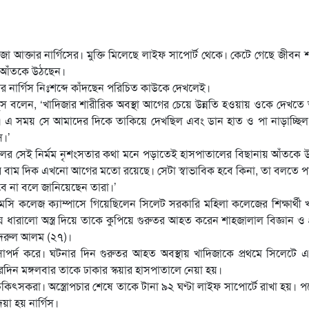
জা আক্তার নার্গিসের। মুক্তি মিলেছে লাইফ সাপোর্ট থেকে। কেটে গেছে জীবন শ
ণে আঁতকে উঠছেন।
র নার্গিস নিঃশব্দে কাঁদছেন পরিচিত কাউকে দেখলেই।
্দুস বলেন, ‘খাদিজার শারীরিক অবস্থা আগের চেয়ে উন্নতি হওয়ায় ওকে দেখত
 সময় সে আমাদের দিকে তাকিয়ে দেখছিল এবং ডান হাত ও পা নাড়াচ্ছিল। ক
ে।’
 বদরুলের সেই নির্মম নৃশংসতার কথা মনে পড়াতেই হাসপাতালের বিছানায় আঁতকে
র বাম দিক এখনো আগের মতো রয়েছে। সেটা স্বাভাবিক হবে কিনা, তা বলতে 
াবে না বলে জানিয়েছেন তারা।’
িতে এমসি কলেজ ক্যাম্পাসে গিয়েছিলেন সিলেট সরকারি মহিলা কলেজের শিক্ষার্থী 
 ধারালো অস্ত্র দিয়ে তাকে কুপিয়ে গুরুতর আহত করেন শাহজালাল বিজ্ঞান ও প্র
ক বদরুল আলম (২৭)।
ে সোপর্দ করে। ঘটনার দিন গুরুতর আহত অবস্থায় খাদিজাকে প্রথমে সিলেটে
িন মঙ্গলবার তাকে ঢাকার স্কয়ার হাসপাতালে নেয়া হয়।
চিকিৎসকরা। অস্ত্রোপচার শেষে তাকে টানা ৯২ ঘণ্টা লাইফ সাপোর্টে রাখা হয়। 
য়া হয় নার্গিস।