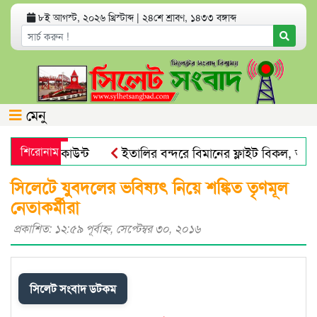
৮ই আগস্ট, ২০২৬ খ্রিস্টাব্দ
|
২৪শে শ্রাবণ, ১৪৩৩ বঙ্গাব্দ
মেনু
্যাংক অ্যাকাউন্ট
শিরোনাম
ইতালির বন্দরে বিমানের ফ্লাইট বিকল, আড়াই
য় পায়না : এড. জুবায়ের
তেল, গ্যাস, বিদ্যুৎ সঙ্কট ও দ্রব্যমূল্
সিলেটে যুবদলের ভবিষ্যৎ নিয়ে শঙ্কিত তৃণমূল
নেতাকর্মীরা
প্রকাশিত: ১২:৫৯ পূর্বাহ্ণ, সেপ্টেম্বর ৩০, ২০১৬
সিলেট সংবাদ ডটকম