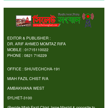
EDITOR & PUBLISHER :
DR. ARIF AHMED MOMTAZ RIFA
MOBILE : 01715110022
PHONE : 0821 716229
OFFICE : SHUVECHCHA-191
MIAH FAZIL CHIST R/A
AMBAKHANA WEST
SYLHET-3100
(Beside Miah Fazil Chist Jame Masjid & opposite to