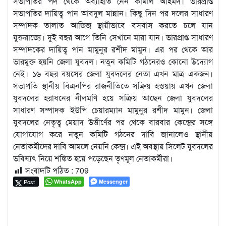
সভাপতির পদ থেকে অব্যাহতি নেন কামাল আহমদ। ভারপ্রাপ্ত
সভাপতির দায়িত্ব পান আবদুল মান্নান। কিছু দিন পর দলের সাধারণ
সম্পাদক তালাত আজিজ স্থায়ীভাবে বসবাস করতে চলে যান
যুক্তরাজ্যে। দুই বছর আগে তিনি সেখানে মারা যান। ভারপ্রাপ্ত সাধারণ
সম্পাদকের দায়িত্ব পান মামুনুর রশীদ মামুন। এর পর থেকে আর
ভারমুক্ত হয়নি জেলা যুবদল। নতুন কমিটি গঠনেরও কোনো উদ্যোগ
নেই। ১৬ বছর বয়সের জেলা যুবদলের নেতা এখন মাত্র একজন।
সভাপতি স্থানীয় বিএনপির রাজনীতিতে সক্রিয় হওয়ায় এখন জেলা
যুবদলের হরাধনের নীলমণি হয়ে সক্রিয় আছেন জেলা যুবদলের
সাধারণ সম্পাদক ইউপি চেয়ারম্যান মামুনুর রশীদ মামুন। জেলা
যুবদলের নেতৃত্ব মেয়াদ উত্তীর্ণের পর থেকে বারবার কেন্দ্রের সঙ্গে
যোগাযোগ করে নতুন কমিটি গঠনের দাবি জানালেও স্থানীয়
নেতাকর্মীদের দাবি আমলে নেয়নি কেন্দ্র। এই অবস্থায় সিলেট যুবদলের
ভবিষ্যৎ নিয়ে শঙ্কিত হয়ে পড়েছেন তৃণমূল নেতাকর্মীরা।
সংবাদটি পঠিত :
709
Post
WhatsApp
Messenger