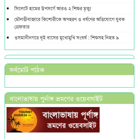
সিলেটে হামের উপসর্গে আরও ২ শিশুর মৃত্যু
মৌলভীবাজারে কিশোরীকে অপহরণ ও ধর্ষণের অভিযোগে যুবক
গ্রেফতার
ওসমানীনগরে দুই বাসের মুখোমুখি সংঘর্ষ : শিশুসহ নিহত ৯
সর্বমোট পাঠক
বাংলাভাষায় পুর্নাঙ্গ ভ্রমণের ওয়েবসাইট