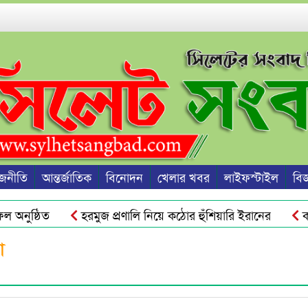
জনীতি
আন্তর্জাতিক
বিনোদন
খেলার খবর
লাইফস্টাইল
বিজ্
অনুষ্ঠিত
হরমুজ প্রণালি নিয়ে কঠোর হুঁশিয়ারি ইরানের
কানা
 হ্যাকড হতে পারে ফোন ও ব্যাংক অ্যাকাউন্ট
ইতালির বন্দরে ব
া