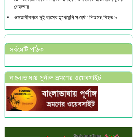
গ্রেফতার
ওসমানীনগরে দুই বাসের মুখোমুখি সংঘর্ষ : শিশুসহ নিহত ৯
সর্বমোট পাঠক
বাংলাভাষায় পুর্নাঙ্গ ভ্রমণের ওয়েবসাইট