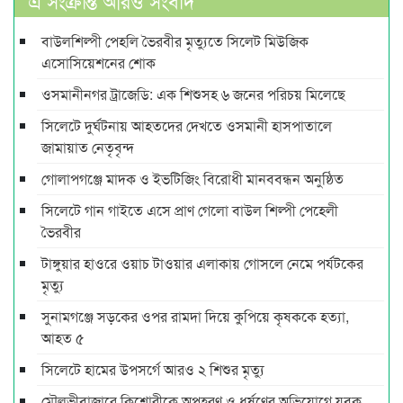
এ সংক্রান্ত আরও সংবাদ
বাউলশিল্পী পেহলি ভৈরবীর মৃত্যুতে সিলেট মিউজিক
এসোসিয়েশনের শোক
ওসমানীনগর ট্রাজেডি: এক শিশুসহ ৬ জনের পরিচয় মিলেছে
সিলেটে দুর্ঘটনায় আহতদের দেখতে ওসমানী হাসপাতালে
জামায়াত নেতৃবৃন্দ
গোলাপগঞ্জে মাদক ও ইভটিজিং বিরোধী মানববন্ধন অনুষ্ঠিত
সিলেটে গান গাইতে এসে প্রাণ গেলো বাউল শিল্পী পেহেলী
ভৈরবীর
টাঙ্গুয়ার হাওরে ওয়াচ টাওয়ার এলাকায় গোসলে নেমে পর্যটকের
মৃত্যু
সুনামগঞ্জে সড়কের ওপর রামদা দিয়ে কুপিয়ে কৃষককে হত্যা,
আহত ৫
সিলেটে হামের উপসর্গে আরও ২ শিশুর মৃত্যু
মৌলভীবাজারে কিশোরীকে অপহরণ ও ধর্ষণের অভিযোগে যুবক