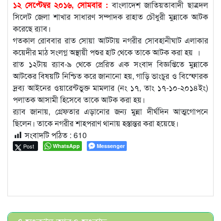
১২ সেপ্টেম্বর ২০১৬, সোমবার :
বাংলাদেশ জাতিয়তাবাদী ছাত্রদল
সিলেট জেলা শাখার সাধারণ সম্পাদক রাহাত চৌধুরী মুন্নাকে আটক
করেছে র‌্যাব।
গতকাল রোববার রাত সোয়া আটটায় নগরীর সোবহানীঘাট এলাকার
কয়েদীর মাঠ সংলগ্ন অস্থায়ী পশুর হাট থেকে তাকে আটক করা হয় ।
রাত ১২টায় র‌্যাব-৯ থেকে প্রেরিত এক সংবাদ বিজ্ঞপ্তিতে মুন্নাকে
আটকের বিষয়টি নিশ্চিত করে জানানো হয়, গাড়ি ভাংচুর ও বিস্ফোরক
দ্রব্য আইনের ওয়ারেন্টভুক্ত মামলার (নং ১৭, তাং ১৭-১০-২০১৪ইং)
পলাতক আসামী হিসেবে তাকে আটক করা হয়।
র‌্যাব জানায়, গ্রেফতার এড়ানোর জন্য মুন্না দীর্ঘদিন আত্মগোপনে
ছিলেন। তাকে নগরীর শাহপরাণ থানায় হস্তান্তর করা হয়েছে।
সংবাদটি পঠিত :
610
Post
WhatsApp
Messenger