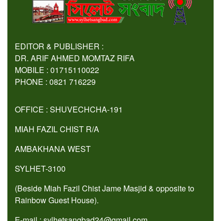
EDITOR & PUBLISHER :
DR. ARIF AHMED MOMTAZ RIFA
MOBILE : 01715110022
PHONE : 0821 716229
OFFICE : SHUVECHCHA-191
MIAH FAZIL CHIST R/A
AMBAKHANA WEST
SYLHET-3100
(Beside Miah Fazil Chist Jame Masjid & opposite to
Rainbow Guest House).
E-mail : sylhetsangbad24@gmail.com