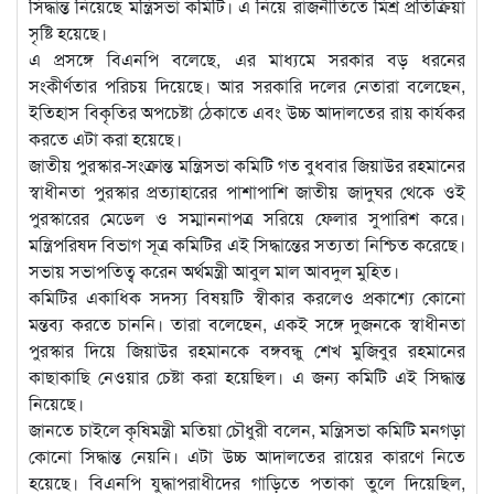
সিদ্ধান্ত নিয়েছে মন্ত্রিসভা কমিটি। এ নিয়ে রাজনীতিতে মিশ্র প্রতিক্রিয়া
সৃষ্টি হয়েছে।
এ প্রসঙ্গে বিএনপি বলেছে, এর মাধ্যমে সরকার বড় ধরনের
সংকীর্ণতার পরিচয় দিয়েছে। আর সরকারি দলের নেতারা বলেছেন,
ইতিহাস বিকৃতির অপচেষ্টা ঠেকাতে এবং উচ্চ আদালতের রায় কার্যকর
করতে এটা করা হয়েছে।
জাতীয় পুরস্কার-সংক্রান্ত মন্ত্রিসভা কমিটি গত বুধবার জিয়াউর রহমানের
স্বাধীনতা পুরস্কার প্রত্যাহারের পাশাপাশি জাতীয় জাদুঘর থেকে ওই
পুরস্কারের মেডেল ও সম্মাননাপত্র সরিয়ে ফেলার সুপারিশ করে।
মন্ত্রিপরিষদ বিভাগ সূত্র কমিটির এই সিদ্ধান্তের সত্যতা নিশ্চিত করেছে।
সভায় সভাপতিত্ব করেন অর্থমন্ত্রী আবুল মাল আবদুল মুহিত।
কমিটির একাধিক সদস্য বিষয়টি স্বীকার করলেও প্রকাশ্যে কোনো
মন্তব্য করতে চাননি। তারা বলেছেন, একই সঙ্গে দুজনকে স্বাধীনতা
পুরস্কার দিয়ে জিয়াউর রহমানকে বঙ্গবন্ধু শেখ মুজিবুর রহমানের
কাছাকাছি নেওয়ার চেষ্টা করা হয়েছিল। এ জন্য কমিটি এই সিদ্ধান্ত
নিয়েছে।
জানতে চাইলে কৃষিমন্ত্রী মতিয়া চৌধুরী বলেন, মন্ত্রিসভা কমিটি মনগড়া
কোনো সিদ্ধান্ত নেয়নি। এটা উচ্চ আদালতের রায়ের কারণে নিতে
হয়েছে। বিএনপি যুদ্ধাপরাধীদের গাড়িতে পতাকা তুলে দিয়েছিল,