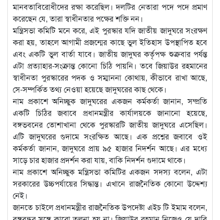
মানবতাবিরোধীদের রক্ষা করেছিল। দলটির নেতারা পদে পদে প্রমাণ
করেছেন যে, তারা স্বাধীনতার পক্ষের শক্তি নন।
মন্ত্রিসভা কমিটি মনে করে, এই পুরস্কার যদি জাতীয় জাদুঘরে সংরক্ষণ
করা হয়, তাহলে আগামী প্রজন্মের কাছে ভুল ইতিহাস উপস্থাপিত হবে
এবং একটি ভুল বার্তা যাবে। জাতীয় জাদুঘর কর্তৃপক্ষ শুক্রবার পর্যন্ত
এটা প্রত্যাহার-সংক্রান্ত কোনো চিঠি পায়নি। তবে জিয়াউর রহমানের
স্বাধীনতা পুরস্কারের পদক ও সম্মাননা কোথায়, কীভাবে রাখা আছে,
সে-সম্পর্কিত তথ্য নেওয়া হয়েছে জাদুঘরের কাছ থেকে।
নাম প্রকাশে অনিচ্ছুক জাদুঘরের একজন কর্মকর্তা জানান, সম্প্রতি
একটি চিঠির জবাবে প্রধানমন্ত্রীর কার্যালয়কে জানানো হয়েছে,
বঙ্গভবনের তোশাখানা থেকে পুরস্কারটি জাতীয় জাদুঘরে এসেছিল।
এটি জাদুঘরের গুদামে সংরক্ষিত আছে। এক প্রশ্নের জবাবে ওই
কর্মকর্তা জানান, জাদুঘরে প্রায় ৯৫ হাজার নিদর্শন আছে। এর মধ্যে
সাড়ে চার হাজার প্রদর্শন করা যায়, বাকি নিদর্শন গুদামে থাকে।
নাম প্রকাশে অনিচ্ছুক মন্ত্রিসভা কমিটির একজন সদস্য বলেন, এটা
সরকারের উচ্চপর্যায়ের সিদ্ধান্ত। এখানে রাজনৈতিক কোনো উদ্দেশ্য
নেই।
জানতে চাইলে প্রধানমন্ত্রীর রাজনৈতিক উপদেষ্টা এইচ টি ইমাম বলেন,
বঙ্গবন্ধুর সঙ্গে কারো তুলনা হয় না। জিয়াউর রহমান নিজেও যে দাবি