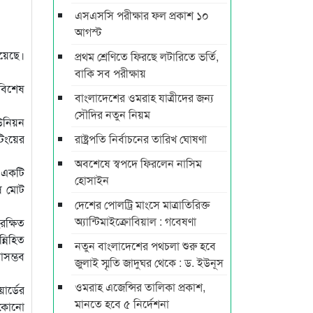
এসএসসি পরীক্ষার ফল প্রকাশ ১০
আগস্ট
হয়েছে।
প্রথম শ্রেণিতে ফিরছে লটারিতে ভর্তি,
বাকি সব পরীক্ষায়
 বিশেষ
বাংলাদেশের ওমরাহ যাত্রীদের জন্য
সৌদির নতুন নিয়ম
ইউনিয়ন
িংয়ের
রাষ্ট্রপতি নির্বাচনের তারিখ ঘোষণা
অবশেষে স্বপদে ফিরলেন নাসিম
 একটি
হোসাইন
ষ মোট
দেশের পোলট্রি মাংসে মাত্রাতিরিক্ত
অ্যান্টিমাইক্রোবিয়াল : গবেষণা
রক্ষিত
্নিহিত
নতুন বাংলাদেশের পথচলা শুরু হবে
াসম্ভব
জুলাই স্মৃতি জাদুঘর থেকে : ড. ইউনূস
ওমরাহ এজেন্সির তালিকা প্রকাশ,
ার্ডের
মানতে হবে ৫ নির্দেশনা
ে কোনো