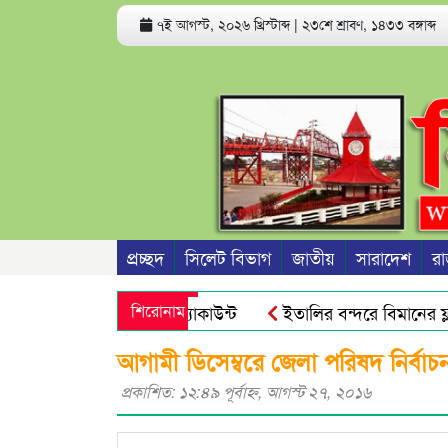
৭ই আগস্ট, ২০২৬ খ্রিস্টাব্দ
|
২৩শে শ্রাবণ, ১৪৩৩ বঙ্গাব্দ
প্রচ্ছদ
সিলেট বিভাগ
জাতীয়
সারাদেশ
রা
ে পারে ফোন ও ব্যাংক অ্যাকাউন্ট
শিরোনাম
ইতালির বন্দরে বিমানের ফ্লা
দের জনগণ আর ভয় পায়না : এড. জুবায়ের
তেল, গ্যাস, বিদ্যুৎ সঙ্
আগামী ডিসেম্বরে জেলা পরিষদ নির্বাচ
প্রকাশিত: ১২:৪৯ পূর্বাহ্ণ, আগস্ট ২৭, ২০১৬