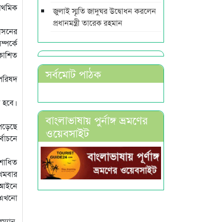
রাথমিক
জুলাই স্মৃতি জাদুঘর উদ্বোধন করলেন
প্রধানমন্ত্রী তারেক রহমান
 আসনের
্পর্কে
রকাশিত
সর্বমোট পাঠক
 পরিষদ
ে হবে।
বাংলাভাষায় পুর্নাঙ্গ ভ্রমণের
 পড়েছে
ওয়েবসাইট
্বাচনে
ংশোধিত
রথমবার
। আইনে
ট এখনো
ম্যান,