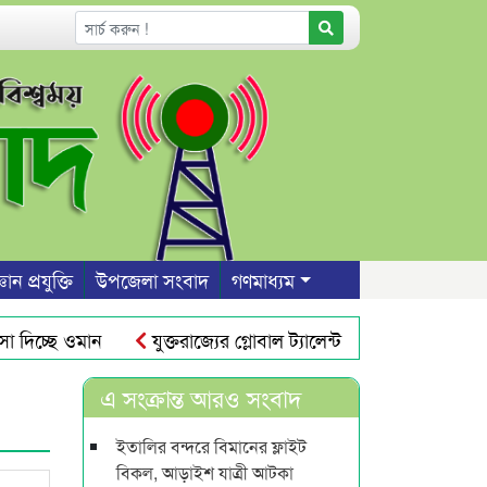
ঞান প্রযুক্তি
উপজেলা সংবাদ
গণমাধ্যম
িচ্ছে ওমান
যুক্তরাজ্যের গ্লোবাল ট্যালেন্ট ভিসা : তিন বছরে স্থা
সিলেট নগরীতে যানজট নিরসনে সিটি বাস চালুর দাবি
প্রথম
এ সংক্রান্ত আরও সংবাদ
ইতালির বন্দরে বিমানের ফ্লাইট
বিকল, আড়াইশ যাত্রী আটকা