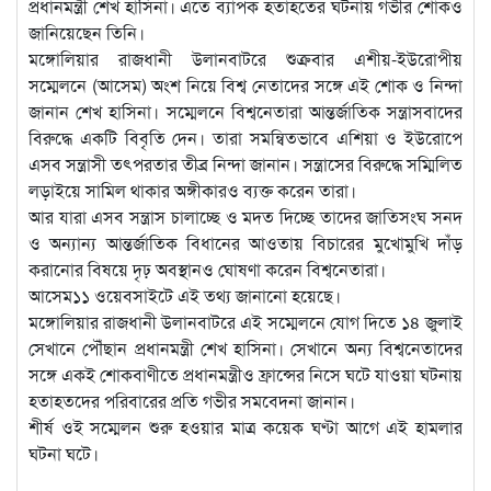
প্রধানমন্ত্রী শেখ হাসিনা। এতে ব্যাপক হতাহতের ঘটনায় গভীর শোকও
জানিয়েছেন তিনি।
মঙ্গোলিয়ার রাজধানী উলানবাটরে শুক্রবার এশীয়-ইউরোপীয়
সম্মেলনে (আসেম) অংশ নিয়ে বিশ্ব নেতাদের সঙ্গে এই শোক ও নিন্দা
জানান শেখ হাসিনা। সম্মেলনে বিশ্বনেতারা আন্তর্জাতিক সন্ত্রাসবাদের
বিরুদ্ধে একটি বিবৃতি দেন। তারা সমন্বিতভাবে এশিয়া ও ইউরোপে
এসব সন্ত্রাসী তৎপরতার তীব্র নিন্দা জানান। সন্ত্রাসের বিরুদ্ধে সম্মিলিত
লড়াইয়ে সামিল থাকার অঙ্গীকারও ব্যক্ত করেন তারা।
আর যারা এসব সন্ত্রাস চালাচ্ছে ও মদত দিচ্ছে তাদের জাতিসংঘ সনদ
ও অন্যান্য আন্তর্জাতিক বিধানের আওতায় বিচারের মুখোমুখি দাঁড়
করানোর বিষয়ে দৃঢ় অবস্থানও ঘোষণা করেন বিশ্বনেতারা।
আসেম১১ ওয়েবসাইটে এই তথ্য জানানো হয়েছে।
মঙ্গোলিয়ার রাজধানী উলানবাটরে এই সম্মেলনে যোগ দিতে ১৪ জুলাই
সেখানে পৌঁছান প্রধানমন্ত্রী শেখ হাসিনা। সেখানে অন্য বিশ্বনেতাদের
সঙ্গে একই শোকবাণীতে প্রধানমন্ত্রীও ফ্রান্সের নিসে ঘটে যাওয়া ঘটনায়
হতাহতদের পরিবারের প্রতি গভীর সমবেদনা জানান।
শীর্ষ ওই সম্মেলন শুরু হওয়ার মাত্র কয়েক ঘণ্টা আগে এই হামলার
ঘটনা ঘটে।