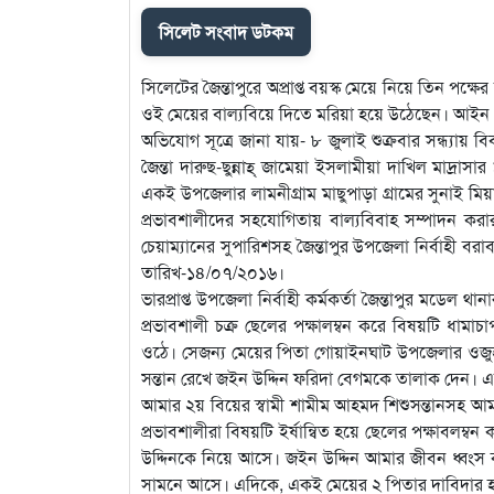
সিলেট সংবাদ ডটকম
সিলেটের জৈন্তাপুরে অপ্রাপ্ত বয়স্ক মেয়ে নিয়ে তিন পক
ওই মেয়ের বাল্যবিয়ে দিতে মরিয়া হয়ে উঠেছেন। আইন প
অভিযোগ সূত্রে জানা যায়- ৮ জুলাই শুক্রবার সন্ধ্যায় ব
জৈন্তা দারুছ-ছুন্নাহ্ জামেয়া ইসলামীয়া দাখিল মাদ্রাসার 
একই উপজেলার লামনীগ্রাম মাছুপাড়া গ্রামের সুনাই মি
প্রভাবশালীদের সহযোগিতায় বাল্যবিবাহ সম্পাদন কর
চেয়াম্যানের সুপারিশসহ জৈন্তাপুর উপজেলা নির্বাহী ব
তারিখ-১৪/০৭/২০১৬।
ভারপ্রাপ্ত উপজেলা নির্বাহী কর্মকর্তা জৈন্তাপুর মডেল 
প্রভাবশালী চক্র ছেলের পক্ষালম্বন করে বিষয়টি ধামা
ওঠে। সেজন্য মেয়ের পিতা গোয়াইনঘাট উপজেলার ওজুহ
সন্তান রেখে জইন উদ্দিন ফরিদা বেগমকে তালাক দেন। 
আমার ২য় বিয়ের স্বামী শামীম আহমদ শিশুসন্তানসহ আ
প্রভাবশালীরা বিষয়টি ইর্ষান্বিত হয়ে ছেলের পক্ষাবলম্ব
উদ্দিনকে নিয়ে আসে। জইন উদ্দিন আমার জীবন ধ্বংস কর
সামনে আসে। এদিকে, একই মেয়ের ২ পিতার দাবিদার হওয়া