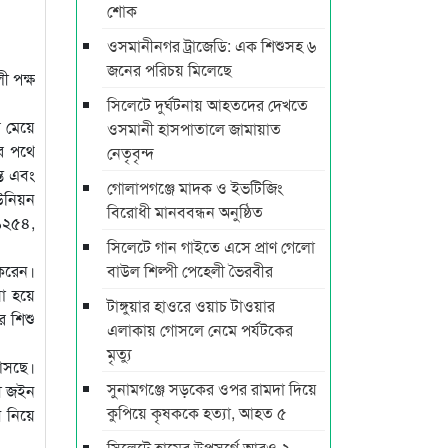
শোক
ওসমানীনগর ট্রাজেডি: এক শিশুসহ ৬
জনের পরিচয় মিলেছে
ী পক্ষ
সিলেটে দুর্ঘটনায় আহতদের দেখতে
র মেয়ে
ওসমানী হাসপাতালে জামায়াত
ার পথে
নেতৃবৃন্দ
তে এবং
গোলাপগঞ্জে মাদক ও ইভটিজিং
উনিয়ন
বিরোধী মানববন্ধন অনুষ্ঠিত
-১২৫৪,
সিলেটে গান গাইতে এসে প্রাণ গেলো
 করেন।
বাউল শিল্পী পেহেলী ভৈরবীর
য়া হয়ে
টাঙ্গুয়ার হাওরে ওয়াচ টাওয়ার
র শিশু
এলাকায় গোসলে নেমে পর্যটকের
মৃত্যু
 আসছে।
সুনামগঞ্জে সড়কের ওপর রামদা দিয়ে
মী জইন
কুপিয়ে কৃষককে হত্যা, আহত ৫
ি নিয়ে
সিলেটে হামের উপসর্গে আরও ২