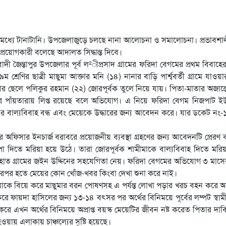
্ষের মধ্যে টানাটানি। উপজেলাজুড়ে চলছে নানা আলোচনা ও সমালোচনা। প্রভাবশাল
্রয়োগকারী বলেছে আদালত সিদ্ধান্ত দিবে।
িবাদী জৈন্তাপুর উপজেলার পূর্ব ল²ীপ্রসাদ গ্রামের ফরিদা বেগমের প্রথম বিবাহে
৯ম শ্রেণির ছাত্রী মাছুমা আক্তার মনি (১৪) নানার বাড়ি পার্শ্ববর্তী গ্রামে যাওয়
য়ার ছেলে পলিকুর রহমান (২২) জোরপূর্বক তুলে নিয়ে যায়। পিতা-মাতার অজান্
ার পাঁয়তারায় লিপ্ত রয়েছে বলে অভিযোগ। এ নিয়ে ফরিদা বেগম নিজপাট ই
রাবর বাল্যবিবাহ বন্ধ এবং মেয়েকে উদ্ধারের জন্য আবেদন করে। যার ডকেট নং
থানার অফিসার ইনচার্জ বরাবরে প্রয়োজনীয় ব্যবস্থা গ্রহণের জন্য আবেদনটি প্রেরণ
চাপা দিতে মরিয়া হয়ে উঠে। তারা জোরপূর্বক শামীমাকে বাল্যবিবাহ দিতে মরি
াত গ্রামের জইন উদ্দিনের সহযেগিতা নেয়। ফরিদা বেগমের অভিযোগ ৩ মাসে
এরপর হতে মেয়ের কোন খোঁজ-খবর কিংবা দেখা শুনা করে নাই।
মাকে বিয়ে করে মাছুমার বরন পোষণসহ এ পর্যন্ত লোখা পড়ার খরচ বহন করে
ন করে ফায়দা হাসিলের জন্য ১৩-১৪ বৎসর পর অর্থের বিনিময়ে পূর্বের লম্পট স্বা
ে এখন অর্থের বিনিময়ে অপ্রাপ্ত বয়স্ক মেয়েটির জীবন নষ্ট করেত পিতার দাব
য় এলাকায় চাঞ্চল্যের সৃষ্টি হয়েছে।