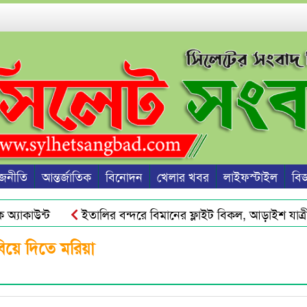
জনীতি
আন্তর্জাতিক
বিনোদন
খেলার খবর
লাইফস্টাইল
বিজ্
যাকাউন্ট
ইতালির বন্দরে বিমানের ফ্লাইট বিকল, আড়াইশ যাত্রী
: এড. জুবায়ের
তেল, গ্যাস, বিদ্যুৎ সঙ্কট ও দ্রব্যমূল্যের ঊর্ধ্
যবিয়ে দিতে মরিয়া