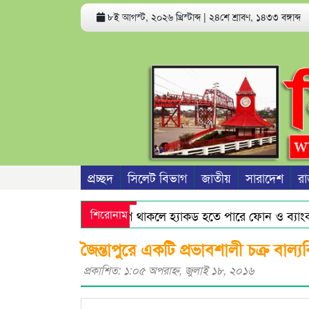
৮ই আগস্ট, ২০২৬ খ্রিস্টাব্দ
|
২৪শে শ্রাবণ, ১৪৩৩ বঙ্গাব্দ
প্রচ্ছদ
সিলেট বিভাগ
জাতীয়
সারাদেশ
রা
যেসব অ্যাপ থাকলে হ্যাকড হতে পারে ফোন ও ব্যাংক অ্
শিরোনাম
হেলমেট বাহিনী ও অস্ত্রধারীদের জনগণ আর ভয় পায়না 
জৈন্তাপুরে একটি প্রভাবশালী চক্র বাল্
প্রকাশিত: ১:০৫ অপরাহ্ণ, জুলাই ১৮, ২০১৬