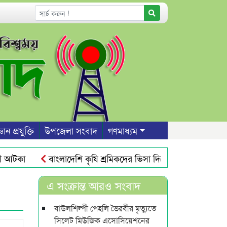
ঞান প্রযুক্তি
উপজেলা সংবাদ
গণমাধ্যম
 আটকা
বাংলাদেশি কৃষি শ্রমিকদের ভিসা দিচ্ছে ওমান
যুক্তরা
বগতি রোধে সিলেটে ১১ দলীয় ঐক্যের স্মারকলিপি
সিলেট নগরীতে যানজ
এ সংক্রান্ত আরও সংবাদ
বাউলশিল্পী পেহলি ভৈরবীর মৃত্যুতে
সিলেট মিউজিক এসোসিয়েশনের