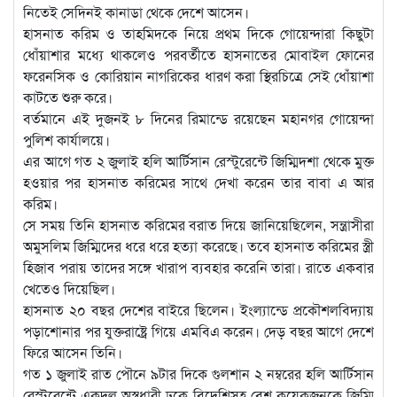
নিতেই সেদিনই কানাডা থেকে দেশে আসেন।
হাসনাত করিম ও তাহমিদকে নিয়ে প্রথম দিকে গোয়েন্দারা কিছুটা
ধোঁয়াশার মধ্যে থাকলেও পরবর্তীতে হাসনাতের মোবাইল ফোনের
ফরেনসিক ও কোরিয়ান নাগরিকের ধারণ করা স্থিরচিত্রে সেই ধোঁয়াশা
কাটতে শুরু করে।
বর্তমানে এই দুজনই ৮ দিনের রিমান্ডে রয়েছেন মহানগর গোয়েন্দা
পুলিশ কার্যালয়ে।
এর আগে গত ২ জুলাই হলি আর্টিসান রেস্টুরেন্টে জিম্মিদশা থেকে মুক্ত
হওয়ার পর হাসনাত করিমের সাথে দেখা করেন তার বাবা এ আর
করিম।
সে সময় তিনি হাসনাত করিমের বরাত দিয়ে জানিয়েছিলেন, সন্ত্রাসীরা
অমুসলিম জিম্মিদের ধরে ধরে হত্যা করেছে। তবে হাসনাত করিমের স্ত্রী
হিজাব পরায় তাদের সঙ্গে খারাপ ব্যবহার করেনি তারা। রাতে একবার
খেতেও দিয়েছিল।
হাসনাত ২০ বছর দেশের বাইরে ছিলেন। ইংল্যান্ডে প্রকৌশলবিদ্যায়
পড়াশোনার পর যুক্তরাষ্ট্রে গিয়ে এমবিএ করেন। দেড় বছর আগে দেশে
ফিরে আসেন তিনি।
গত ১ জুলাই রাত পৌনে ৯টার দিকে গুলশান ২ নম্বরের হলি আর্টিসান
রেস্টুরেন্টে একদল অস্ত্রধারী ঢুকে বিদেশিসহ বেশ কয়েকজনকে জিম্মি