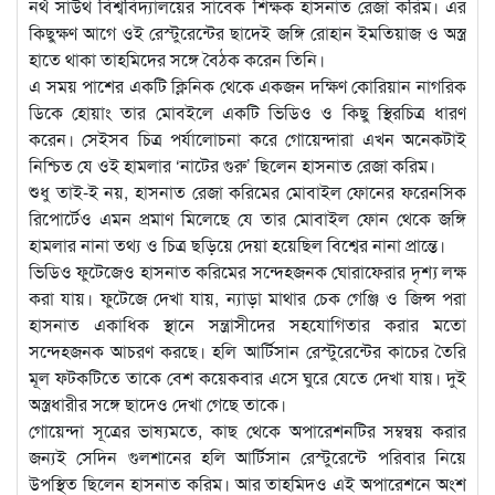
নর্থ সাউথ বিশ্ববিদ্যালয়ের সাবেক শিক্ষক হাসনাত রেজা করিম। এর
কিছুক্ষণ আগে ওই রেস্টুরেন্টের ছাদেই জঙ্গি রোহান ইমতিয়াজ ও অস্ত্র
হাতে থাকা তাহমিদের সঙ্গে বৈঠক করেন তিনি।
এ সময় পাশের একটি ক্লিনিক থেকে একজন দক্ষিণ কোরিয়ান নাগরিক
ডিকে হোয়াং তার মোবইলে একটি ভিডিও ও কিছু স্থিরচিত্র ধারণ
করেন। সেইসব চিত্র পর্যালোচনা করে গোয়েন্দারা এখন অনেকটাই
নিশ্চিত যে ওই হামলার ‘নাটের গুরু’ ছিলেন হাসনাত রেজা করিম।
শুধু তাই-ই নয়, হাসনাত রেজা করিমের মোবাইল ফোনের ফরেনসিক
রিপোর্টেও এমন প্রমাণ মিলেছে যে তার মোবাইল ফোন থেকে জঙ্গি
হামলার নানা তথ্য ও চিত্র ছড়িয়ে দেয়া হয়েছিল বিশ্বের নানা প্রান্তে।
ভিডিও ফুটেজেও হাসনাত করিমের সন্দেহজনক ঘোরাফেরার দৃশ্য লক্ষ
করা যায়। ফুটেজে দেখা যায়, ন্যাড়া মাথার চেক গেঞ্জি ও জিন্স পরা
হাসনাত একাধিক স্থানে সন্ত্রাসীদের সহযোগিতার করার মতো
সন্দেহজনক আচরণ করছে। হলি আর্টিসান রেস্টুরেন্টের কাচের তৈরি
মূল ফটকটিতে তাকে বেশ কয়েকবার এসে ঘুরে যেতে দেখা যায়। দুই
অস্ত্রধারীর সঙ্গে ছাদেও দেখা গেছে তাকে।
গোয়েন্দা সূত্রের ভাষ্যমতে, কাছ থেকে অপারেশনটির সম্বন্বয় করার
জন্যই সেদিন গুলশানের হলি আর্টিসান রেস্টুরেন্টে পরিবার নিয়ে
উপস্থিত ছিলেন হাসনাত করিম। আর তাহমিদও এই অপারেশনে অংশ