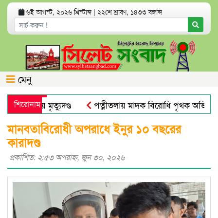
৬ই আগস্ট, ২০২৬ খ্রিস্টাব্দ
|
২২শে শ্রাবণ, ১৪৩৩ বঙ্গাব্দ
মেনু
ত্যা মামলায় মৃত্যুদণ্ড
শিরোনাম
পত্নীতলায় মাদক বিরোধি পৃথক অভিযান
মুজিব পরদেশী কারাগারে
ঢাকা আলিয়া মাদ্রাসায় ছাত্রদল-ছাত্
মানবতাবিরোধী অপরাধে ইনুর ১০ বছরের
কারাদণ্ড
প্রকাশিত: ২:৫৩ অপরাহ্ণ, জুন ৩০, ২০২৬