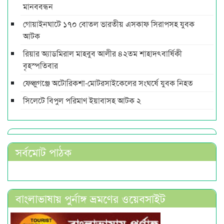
মানববন্ধন
গোয়াইনঘাটে ১৭০ বোতল ভারতীয় এসকাফ সিরাপসহ যুবক
আটক
রিয়ার অ্যাডমিরাল মাহবুব আলীর ৪২তম শাহাদৎবার্ষিকী
বৃহস্পতিবার
ফেঞ্চুগঞ্জে অটোরিকশা-মোটরসাইকেলের সংঘর্ষে যুবক নিহত
সিলেটে বিপুল পরিমাণ ইয়াবাসহ আটক ২
সর্বমোট পাঠক
বাংলাভাষায় পুর্নাঙ্গ ভ্রমণের ওয়েবসাইট