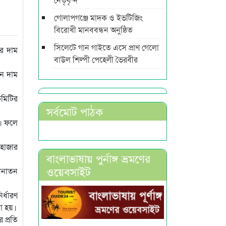
গোলাপগঞ্জে মাদক ও ইভটিজিং
বিরোধী মানববন্ধন অনুষ্ঠিত
সিলেটে গান গাইতে এসে প্রাণ গেলো
ের দাম
বাউল শিল্পী পেহেলী ভৈরবীর
ুন দাম
কমিটির
সর্বমোট পাঠক
া। ফলে
 হাজার
বাংলাভাষায় পুর্নাঙ্গ ভ্রমণের
ওয়েবসাইট
 সনাতন
র্ধারণ
রা হয়।
 প্রতি