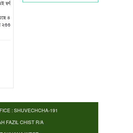
ম্বর্ণ
়েছে ৪
াম ২৩৩
FICE : SHUVECHCHA-191
AH FAZIL CHIST R/A