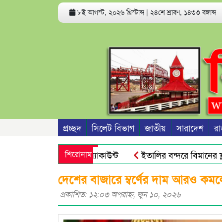
৮ই আগস্ট, ২০২৬ খ্রিস্টাব্দ
|
২৪শে শ্রাবণ, ১৪৩৩ বঙ্গাব্দ
প্রচ্ছদ
সিলেট বিভাগ
জাতীয়
সারাদেশ
রা
 পারে ফোন ও ব্যাংক অ্যাকাউন্ট
শিরোনাম
ইতালির বন্দরে বিমানের ফ্লা
দের জনগণ আর ভয় পায়না : এড. জুবায়ের
তেল, গ্যাস, বিদ্যুৎ সঙ্
দেশের বাজারে ম্বর্ণের দাম আরও কম
প্রকাশিত: ১২:০৩ অপরাহ্ণ, জুন ১০, ২০২৬