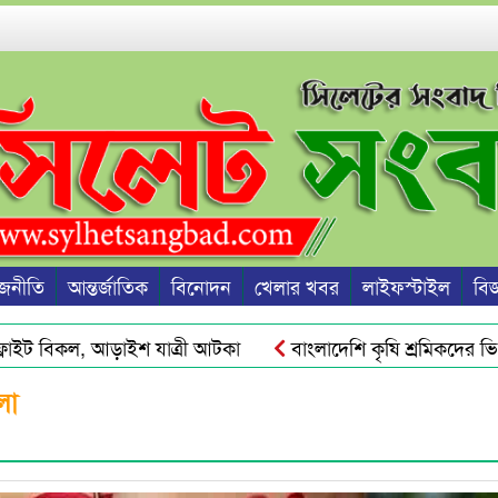
জনীতি
আন্তর্জাতিক
বিনোদন
খেলার খবর
লাইফস্টাইল
বিজ্
ইট বিকল, আড়াইশ যাত্রী আটকা
বাংলাদেশি কৃষি শ্রমিকদের ভিসা দ
কট ও দ্রব্যমূল্যের ঊর্ধ্বগতি রোধে সিলেটে ১১ দলীয় ঐক্যের স্মারকলিপি
লো