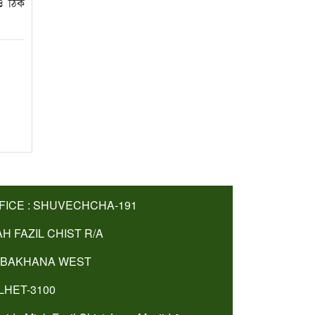
রও ঠিক
FICE : SHUVECHCHA-191
AH FAZIL CHIST R/A
BAKHANA WEST
LHET-3100