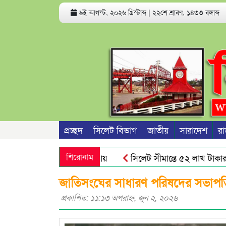
৬ই আগস্ট, ২০২৬ খ্রিস্টাব্দ
|
২২শে শ্রাবণ, ১৪৩৩ বঙ্গাব্দ
প্রচ্ছদ
সিলেট বিভাগ
জাতীয়
সারাদেশ
রা
শিরোনাম
সিলেট সীমান্তে ৫২ লাখ টাকার ভার
জাতিসংঘের সাধারণ পরিষদের সভাপতি নির
প্রকাশিত: ১১:১৩ অপরাহ্ণ, জুন ২, ২০২৬