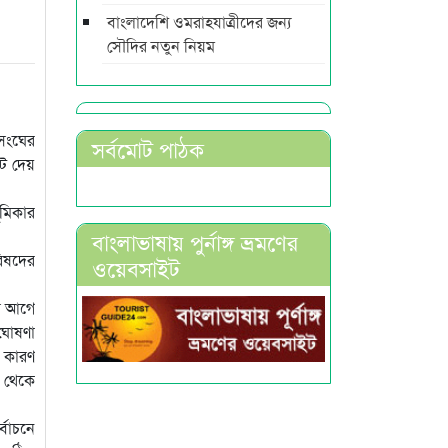
বাংলাদেশি ওমরাহযাত্রীদের জন্য
সৌদির নতুন নিয়ম
িসংঘের
সর্বমোট পাঠক
োট দেয়
ূমিকার
বাংলাভাষায় পুর্নাঙ্গ ভ্রমণের
িষদের
ওয়েবসাইট
র আগে
 ঘোষণা
। কারণ
দ থেকে
্বাচনে