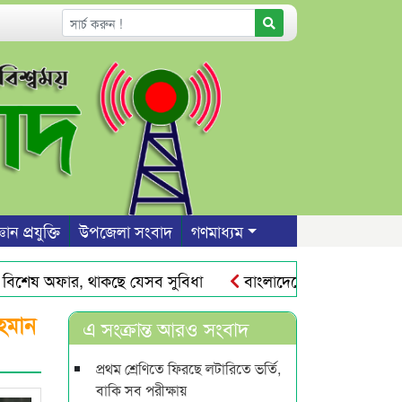
ঞান প্রযুক্তি
উপজেলা সংবাদ
গণমাধ্যম
েষ অফার, থাকছে যেসব সুবিধা
বাংলাদেশের ওমরাহ যাত্রীদের জ
রহমান
এ সংক্রান্ত আরও সংবাদ
প্রথম শ্রেণিতে ফিরছে লটারিতে ভর্তি,
বাকি সব পরীক্ষায়