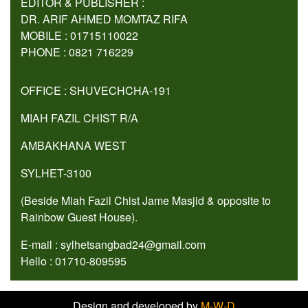
EDITOR & PUBLISHER :
DR. ARIF AHMED MOMTAZ RIFA
MOBILE : 01715110022
PHONE : 0821 716229
OFFICE : SHUVECHCHA-191
MIAH FAZIL CHIST R/A
AMBAKHANA WEST
SYLHET-3100
(Beside Miah Fazil Chist Jame Masjid & opposite to
Rainbow Guest House).
E-mail : sylhetsangbad24@gmail.com
Hello : 01710-809595
Design and developed by
M-W-D