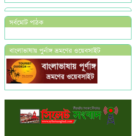
সর্বমোট পাঠক
বাংলাভাষায় পুর্নাঙ্গ ভ্রমণের ওয়েবসাইট