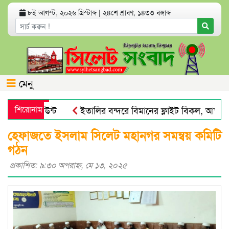
৮ই আগস্ট, ২০২৬ খ্রিস্টাব্দ
|
২৪শে শ্রাবণ, ১৪৩৩ বঙ্গাব্দ
মেনু
ংক অ্যাকাউন্ট
শিরোনাম
ইতালির বন্দরে বিমানের ফ্লাইট বিকল, আড়াইশ য
ায়না : এড. জুবায়ের
তেল, গ্যাস, বিদ্যুৎ সঙ্কট ও দ্রব্যমূল্যের
হেফাজতে ইসলাম সিলেট মহানগর সমন্বয় কমিটি
গঠন
প্রকাশিত: ৯:৩০ অপরাহ্ণ, মে ১৩, ২০২৫