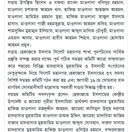
সভায় উপস্থিত ছিলেন ও বক্তব্য রাখেন মাওলানা খলিলুর রহমান,
মাওলানা মশতাক আহমদ খান, হাফিজ মাওলানা আছজাদ আহমদ,
মাওলানা ছামিউর রহমান মুছা, হাফিজ মাওলানা তাজুল ইসলাম
হাসান, মাওলানা গাজী রহমতুল্লাহ, মাওলানা আহমদ কবির, মাওলানা
শামসুদ্দিন মুহাম্মদ ইলিয়াস, মাওলানা আব্দুল মালিক চৌধুরী, মাওলানা
এমরান আলম, মাওলানা হাবীব আহমদ শিহাব, মাওলানা হোসাইন
আহমদ প্রমুখ।
সভায় হেফাজতে ইসলাম সিলেট মহানগর শাখা পুনর্গঠনের সার্বিক
প্রস্তুতি সম্পন্ন করার লক্ষ্যে পূর্ব গঠিত সমন্বয় কমিটি আরো সম্প্রসারণ
করে শহরের বিভিন্ন মাদরাসার মুহতামিম ও ইসলামী সংগঠনের
নেতৃবৃন্দকে নিয়ে সিলেট মহানগর হেফাজতে ইসলামের ৩৭ সদস্য
বিশিষ্ট সমন্বয় কমিটি গঠন করা হয় এবং আগামী ১৯ মে সোমবার বাদ
মাগরিব সোবহানীঘাট মাদ্রাসায় পরবর্তী সভার সিদ্ধান্ত গৃহীত হয়।
সমন্বয় কমিটির সদস্যবৃন্দ হলেন- হেফাজতে ইসলামের কেন্দ্রীয়
উপদেষ্টা ও জামেয়া নূরীয়া ইসলামিয়া ভার্থখলা মাদরাসার মুহতামিম
হাফিজ মাওলানা মজদুদ্দীন আহমদ, জামেয়া কাসিমুল উলুম দরগাহ
মাদরাসার মুহতামিম মাওলানা মাশুক উদ্দিন, জামেয়া মাদানিয়া কাজির
বাজার মাদরাসার মুহতামিম মাওলানা আব্দুস সোবহান, দারুস সালাম
মাদরাসার মুহতামিম হাফিজ মাওলানা ওলিউর রহমান, বন্দরবাজার