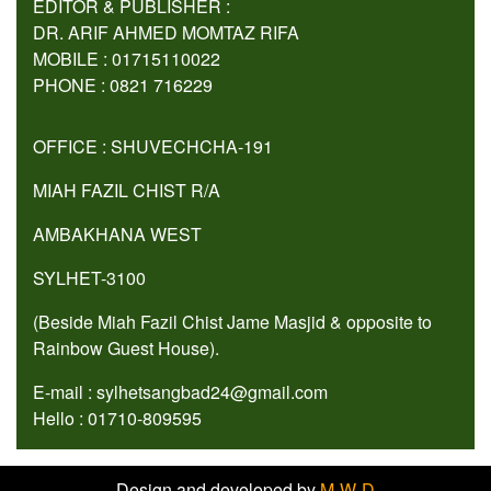
EDITOR & PUBLISHER :
DR. ARIF AHMED MOMTAZ RIFA
MOBILE : 01715110022
PHONE : 0821 716229
OFFICE : SHUVECHCHA-191
MIAH FAZIL CHIST R/A
AMBAKHANA WEST
SYLHET-3100
(Beside Miah Fazil Chist Jame Masjid & opposite to
Rainbow Guest House).
E-mail : sylhetsangbad24@gmail.com
Hello : 01710-809595
Design and developed by
M-W-D