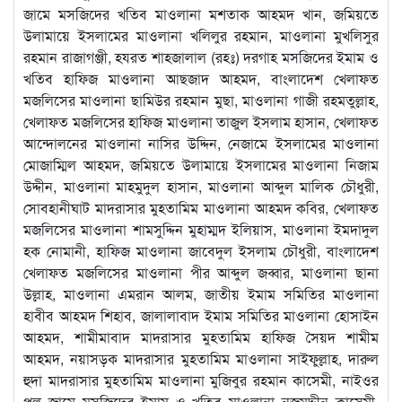
জামে মসজিদের খতিব মাওলানা মশতাক আহমদ খান, জমিয়তে
উলামায়ে ইসলামের মাওলানা খলিলুর রহমান, মাওলানা মুখলিসুর
রহমান রাজাগঞ্জী, হযরত শাহজালাল (রহঃ) দরগাহ মসজিদের ইমাম ও
খতিব হাফিজ মাওলানা আছজাদ আহমদ, বাংলাদেশ খেলাফত
মজলিসের মাওলানা ছামিউর রহমান মুছা, মাওলানা গাজী রহমতুল্লাহ,
খেলাফত মজলিসের হাফিজ মাওলানা তাজুল ইসলাম হাসান, খেলাফত
আন্দোলনের মাওলানা নাসির উদ্দিন, নেজামে ইসলামের মাওলানা
মোজাম্মিল আহমদ, জমিয়তে উলামায়ে ইসলামের মাওলানা নিজাম
উদ্দীন, মাওলানা মাহমুদুল হাসান, মাওলানা আব্দুল মালিক চৌধুরী,
সোবহানীঘাট মাদরাসার মুহতামিম মাওলানা আহমদ কবির, খেলাফত
মজলিসের মাওলানা শামসুদ্দিন মুহাম্মদ ইলিয়াস, মাওলানা ইমদাদুল
হক নোমানী, হাফিজ মাওলানা জাবেদুল ইসলাম চৌধুরী, বাংলাদেশ
খেলাফত মজলিসের মাওলানা পীর আব্দুল জব্বার, মাওলানা ছানা
উল্লাহ, মাওলানা এমরান আলম, জাতীয় ইমাম সমিতির মাওলানা
হাবীব আহমদ শিহাব, জালালাবাদ ইমাম সমিতির মাওলানা হোসাইন
আহমদ, শামীমাবাদ মাদরাসার মুহতামিম হাফিজ সৈয়দ শামীম
আহমদ, নয়াসড়ক মাদরাসার মুহতামিম মাওলানা সাইফুল্লাহ, দারুল
হুদা মাদরাসার মুহতামিম মাওলানা মুজিবুর রহমান কাসেমী, নাইওর
পুল জামে মসজিদের ইমাম ও খতিব মাওলানা নজমুদ্দীন কাসেমী,