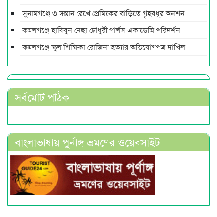
সুনামগঞ্জে ৩ সন্তান রেখে প্রেমিকের বাড়িতে গৃহবধূর অনশন
কমলগঞ্জে হাবিবুন নেছা চৌধুরী গার্লস একাডেমি পরিদর্শন
কমলগঞ্জে স্কুল শিক্ষিকা রোজিনা হত্যার অভিযোগপত্র দাখিল
সর্বমোট পাঠক
বাংলাভাষায় পুর্নাঙ্গ ভ্রমণের ওয়েবসাইট