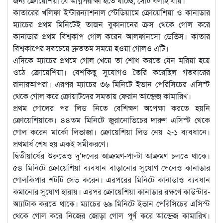
জন্য ক্রোয়েশিয়া যে অগ্নিপরীক্ষা হতে যাচ্ছে, সেটি বলাই যায়।
কাতারের খলিফা ইন্টারন্যাশনাল স্টেডিয়ামে ক্রোয়েশিয়া ও কানাডার
ম্যাচের প্রথম মিনিটেই তাজন বুকানানের ক্রস থেকে গোল করে
কানাডার প্রথম বিশ্বকাপ গোল করেন আলফানসো ডেভিস। কাতার
বিশ্বকাপের সবচেয়ে দ্রুততম সময়ে হওয়া গোলও এটি।
এদিকে ম্যাচের প্রথমে গোল খেয়ে তা শোধ করতে যেন মরিয়া হয়ে
ওঠে ক্রোয়েশিয়া। বেশকিছু সুযোগও তৈরি করেছিল গতবারের
রানারআপরা। এরপর ম্যাচের ৩৬ মিনিটে ইভান পেরিসিচের এসিস্ট
থেকে গোল করে ক্রোয়াটদের সমতায় ফেরান আন্দ্রেজ কামারিখ।
প্রথম গোলের পর লিড নিতে বেশিক্ষণ অপেক্ষা করতে হয়নি
ক্রোয়েশিয়াকে। ৪৪তম মিনিটে জুরানোভিচের দারুণ এসিস্ট থেকে
গোল করেন মার্কো লিভাজা। ক্রোয়েশিয়া লিড নেয় ২-১ ব্যবধানে।
প্রথমার্ধ শেষ হয় একই সমীকরণে।
দ্বিতীয়ার্ধের শুরুতেও দু’দলের আক্রমণ-পাল্টা আক্রমণ চলতে থাকে।
৫৪ মিনিটে ক্রোয়েশিয়া ব্যবধান বাড়ানোর সুযোগ পেলেও কানাডার
গোলকিপার শটটি সেভ করেন। এরপরের মিনিটে কানাডাও ব্যবধান
কমানোর সুযোগ হারায়। এরপর ক্রোয়েশিয়া কানাডার রক্ষণে কাউন্টার-
আ্যাটাক করতে থাকে। ম্যাচের ৬৯ মিনিটে ইভান পেরিসিচের এসিস্ট
থেকে গোল করে নিজের জোড়া গোল পূর্ণ করে আন্দ্রেজ কামারিখ।