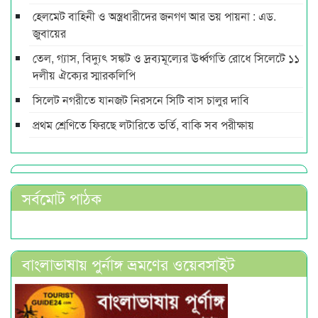
হেলমেট বাহিনী ও অস্ত্রধারীদের জনগণ আর ভয় পায়না : এড.
জুবায়ের
তেল, গ্যাস, বিদ্যুৎ সঙ্কট ও দ্রব্যমূল্যের ঊর্ধ্বগতি রোধে সিলেটে ১১
দলীয় ঐক্যের স্মারকলিপি
সিলেট নগরীতে যানজট নিরসনে সিটি বাস চালুর দাবি
প্রথম শ্রেণিতে ফিরছে লটারিতে ভর্তি, বাকি সব পরীক্ষায়
সর্বমোট পাঠক
বাংলাভাষায় পুর্নাঙ্গ ভ্রমণের ওয়েবসাইট