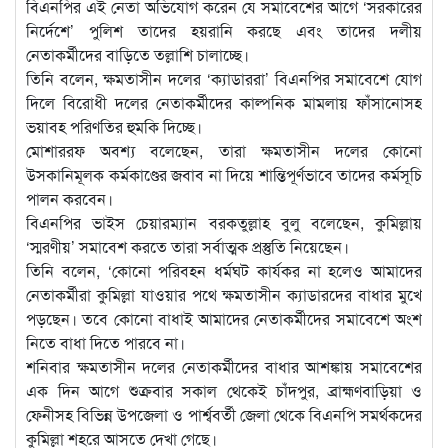
বিএনপির এই নেতা অভিযোগ করেন যে সমাবেশের আগে ‘সরকারের
নির্দেশে’ পুলিশ তাদের হয়রানি করছে এবং তাদের দলীয়
নেতাকর্মীদের বাড়িতে তল্লাশি চালাচ্ছে।
তিনি বলেন, ক্ষমতাসীন দলের ‘ক্যাডাররা’ বিএনপির সমাবেশে যোগ
দিলে বিরোধী দলের নেতাকর্মীদের কাল্পনিক মামলায় ফাঁসানোসহ
ভয়াবহ পরিণতির হুমকি দিচ্ছে।
মোশাররফ অবশ্য বলেছেন, তারা ক্ষমতাসীন দলের কোনো
উসকানিমূলক কর্মকাণ্ডের জবাব না দিয়ে শান্তিপূর্ণভাবে তাদের কর্মসূচি
পালন করবেন।
বিএনপির ভাইস চেয়ারম্যান বরকতুল্লাহ বুলু বলেছেন, কুমিল্লায়
‘স্মরণীয়’ সমাবেশ করতে তারা সর্বাত্মক প্রস্তুতি নিয়েছেন।
তিনি বলেন, ‘কোনো পরিবহন ধর্মঘট কার্যকর না হলেও আমাদের
নেতাকর্মীরা কুমিল্লা যাওয়ার পথে ক্ষমতাসীন ক্যাডারদের বাধার মুখে
পড়ছেন। তবে কোনো বাধাই আমাদের নেতাকর্মীদের সমাবেশে অংশ
নিতে বাধা দিতে পারবে না।
শনিবার ক্ষমতাসীন দলের নেতাকর্মীদের বাধার আশঙ্কায় সমাবেশের
এক দিন আগে শুক্রবার সকাল থেকেই চাঁদপুর, ব্রাহ্মণবাড়িয়া ও
ফেনীসহ বিভিন্ন উপজেলা ও পার্শ্ববর্তী জেলা থেকে বিএনপি সমর্থকদের
কুমিল্লা শহরে আসতে দেখা গেছে।