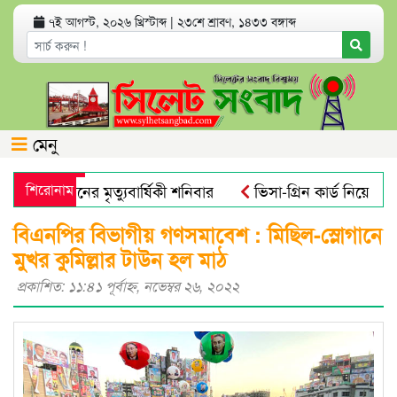
৭ই আগস্ট, ২০২৬ খ্রিস্টাব্দ
|
২৩শে শ্রাবণ, ১৪৩৩ বঙ্গাব্দ
মেনু
আলী খানের মৃত্যুবার্ষিকী শনিবার
শিরোনাম
ভিসা-গ্রিন কার্ড নিয়ে যুক্তরা
রোবিয়াল : গবেষণা
নতুন বাংলাদেশের পথচলা শুরু হবে জুলাই স্মৃ
বিএনপির বিভাগীয় গণসমাবেশ : মিছিল-স্লোগানে
মুখর কুমিল্লার টাউন হল মাঠ
প্রকাশিত: ১১:৪১ পূর্বাহ্ণ, নভেম্বর ২৬, ২০২২