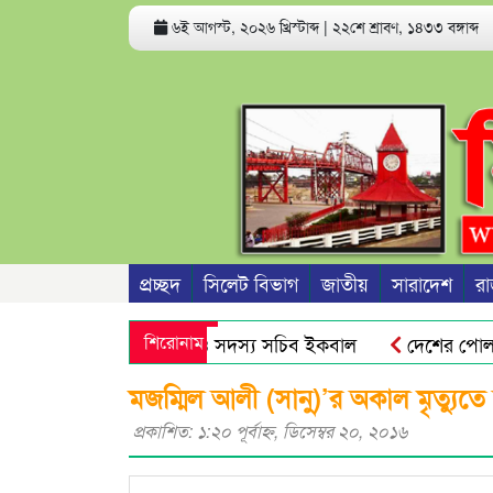
৬ই আগস্ট, ২০২৬ খ্রিস্টাব্দ
|
২২শে শ্রাবণ, ১৪৩৩ বঙ্গাব্দ
প্রচ্ছদ
সিলেট বিভাগ
জাতীয়
সারাদেশ
রা
িয়েশনের আহবায়ক আবুল ও সদস্য সচিব ইকবাল
শিরোনাম
দেশের পোলট্রি ম
 উদযাপনে সিলেট মহানগর বিএনপির কর্মসূচি
সিলেটে ডিবি পুলিশ
মজম্মিল আলী (সানু)’র অকাল মৃত্যুতে
প্রকাশিত: ১:২০ পূর্বাহ্ণ, ডিসেম্বর ২০, ২০১৬