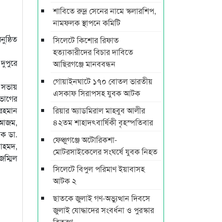
শাবিতে রুদ্র সেনের নামে স্কলারশিপ,
নামফলক স্থাপনে কমিটি
ুষ্ঠিত
সিলেটে কিশোর রিফাত
হত্যাকারীদের বিচার দাবিতে
দুপুরে
আছিরগঞ্জে মানববন্ধন
গোয়াইনঘাটে ১৭০ বোতল ভারতীয়
য় সভায়
এসকাফ সিরাপসহ যুবক আটক
িভাগের
রহমান
রিয়ার অ্যাডমিরাল মাহবুব আলীর
ল আজম,
৪২তম শাহাদৎবার্ষিকী বৃহস্পতিবার
পক ডা.
ফেঞ্চুগঞ্জে অটোরিকশা-
 আহমদ,
মোটরসাইকেলের সংঘর্ষে যুবক নিহত
জম্মিল
সিলেটে বিপুল পরিমাণ ইয়াবাসহ
আটক ২
ছাতকে জুলাই গণ-অভ্যুত্থান দিবসে
জুলাই যোদ্ধাদের সংবর্ধনা ও পুরস্কার
বিতরণ