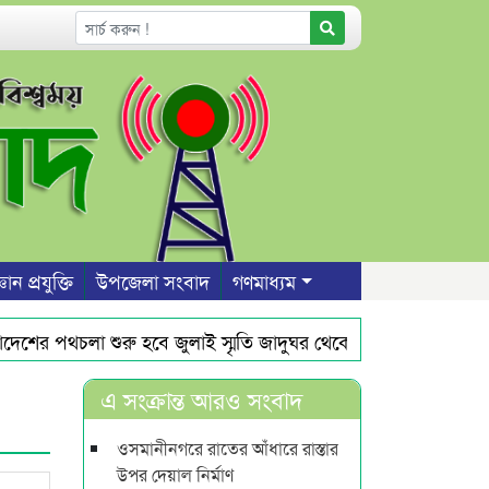
ঞান প্রযুক্তি
উপজেলা সংবাদ
গণমাধ্যম
ের পথচলা শুরু হবে জুলাই স্মৃতি জাদুঘর থেকে : ড. ইউনূস
ওসম
৭ সদস্য গ্রেফতার
মালয়েশিয়ায় সহকর্মীদের সংঘর্ষের জেরে ৩ 
এ সংক্রান্ত আরও সংবাদ
ওসমানীনগরে রাতের আঁধারে রাস্তার
উপর দেয়াল নির্মাণ