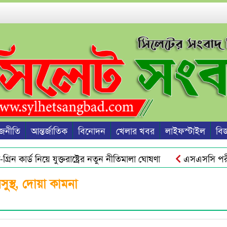
জনীতি
আন্তর্জাতিক
বিনোদন
খেলার খবর
লাইফস্টাইল
বিজ্
িন কার্ড নিয়ে যুক্তরাষ্ট্রের নতুন নীতিমালা ঘোষণা
এসএসসি পরীক্ষ
ুরু হবে জুলাই স্মৃতি জাদুঘর থেকে : ড. ইউনূস
ওসমানীনগরে রাত
ুস্থ, দোয়া কামনা