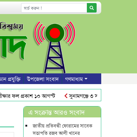
ঞান প্রযুক্তি
উপজেলা সংবাদ
গণমাধ্যম
ার ফল প্রকাশ ১০ আগস্ট
সুনামগঞ্জে ৩ সন্তান রেখে প্রেমিকের 
ের আঁধারে রাস্তার উপর দেয়াল নির্মাণ
শাবিতে রুদ্র সেনের না
এ সংক্রান্ত আরও সংবাদ
জাতীয় প্রতিবন্ধী ফোরামের সাবেক
সভাপতি রজব আলী খানের