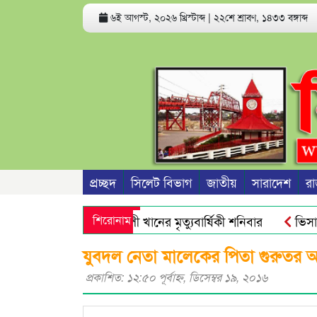
৬ই আগস্ট, ২০২৬ খ্রিস্টাব্দ
|
২২শে শ্রাবণ, ১৪৩৩ বঙ্গাব্দ
প্রচ্ছদ
সিলেট বিভাগ
জাতীয়
সারাদেশ
রা
 সাবেক সভাপতি রজব আলী খানের মৃত্যুবার্ষিকী শনিবার
শিরোনাম
ভিসা-গ্র
িরিক্ত অ্যান্টিমাইক্রোবিয়াল : গবেষণা
নতুন বাংলাদেশের পথচলা শ
যুবদল নেতা মালেকের পিতা গুরুতর অস
প্রকাশিত: ১২:৫০ পূর্বাহ্ণ, ডিসেম্বর ১৯, ২০১৬