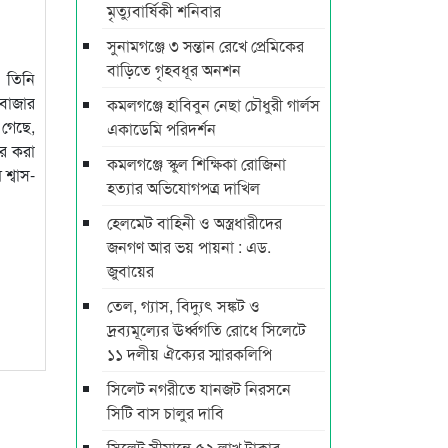
মৃত্যুবার্ষিকী শনিবার
সুনামগঞ্জে ৩ সন্তান রেখে প্রেমিকের
বাড়িতে গৃহবধূর অনশন
। তিনি
ড়বাজার
কমলগঞ্জে হাবিবুন নেছা চৌধুরী গার্লস
 গেছে,
একাডেমি পরিদর্শন
তর করা
কমলগঞ্জে স্কুল শিক্ষিকা রোজিনা
শ্বাস-
হত্যার অভিযোগপত্র দাখিল
হেলমেট বাহিনী ও অস্ত্রধারীদের
জনগণ আর ভয় পায়না : এড.
জুবায়ের
তেল, গ্যাস, বিদ্যুৎ সঙ্কট ও
দ্রব্যমূল্যের ঊর্ধ্বগতি রোধে সিলেটে
১১ দলীয় ঐক্যের স্মারকলিপি
সিলেট নগরীতে যানজট নিরসনে
সিটি বাস চালুর দাবি
সিলেট সীমান্তে ৫২ লাখ টাকার