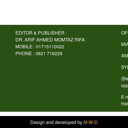
EDITOR & PUBLISHER :
OF
DR. ARIF AHMED MOMTAZ RIFA
MI
MOBILE : 01715110022
PHONE : 0821 716229
AM
SY
(Be
opp
E-m
Hel
Design and developed by
M-W-D