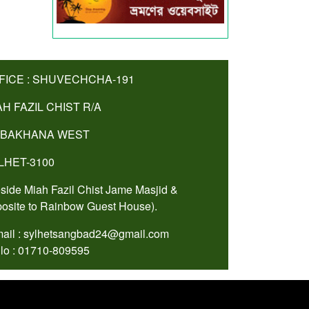
FICE : SHUVECHCHA-191
AH FAZIL CHIST R/A
BAKHANA WEST
LHET-3100
side Miah Fazil Chist Jame Masjid &
osite to Rainbow Guest House).
ail : sylhetsangbad24@gmail.com
lo : 01710-809595