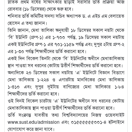
স্নাতক প্রথম বর্ষের সাক্ষাৎকার ছাড়াই সরাসরি ভর্তি প্রক্রিয়া আজ
রোববার (১৮ ডিসেম্বর) থেকে শুরু হবে।
শনিবার ভর্তি কমিটির সদস্য সচিব অধ্যাপক ড. এ এইচ এম বেলায়েত
হোসেন এ তথ্য জানান।
তিনি জানান, মেধা তালিকা অনুযায়ী ১৮ ডিসেম্বর সকাল নয়টা থেকে
‘বি’ ইউনিট (গ্রুপ-১) এর ১-৭০০ পর্যন্ত, ১৯ ডিসেম্বর সকাল নয়টায়
একই ইউনিটের গ্রুপ-১ এর ৭০১-১১৫৯ পর্যন্ত এবং দুপুর ২টায় গ্রুপ-২
এর ১-৩০ পর্যন্ত শিক্ষার্থীদের ভর্তি করানো হবে।
একই দিন বিকেল তিনটা থেকে ‘বি’ ইউনিটের অধীনে মেধাতালিকায়
স্থান পাওয়া সব ধরনের কোটায় উত্তীর্ণ শিক্ষার্থীদের ভর্তি করানো হবে।
অন্যদিকে ২০ ডিসেম্বর সকাল নয়টায় ‘এ’ ইউনিটে বিজ্ঞান বিভাগে
মেধা তালিকায় ১-২২৪ ও এগারটায় মানবিকের মেধা তালিকায়
১-৩১০ এবং দুপুর দুইটায় বাণিজ্যের মেধা তালিকার ১-৮৪
শিক্ষার্থীদের ভর্তি করানো হবে।
ওই দিনই বিকেল চারটায় ‘এ’ ইউনিটের অধীনে সব ধরনের কোটায়
মেধাতালিকায় স্থান পাওয়া উত্তীর্ণ শিক্ষার্থীদের ভর্তি করানো হবে।
ভর্তি সংক্রান্ত যাবতীয় তথ্য বিশ্ববিদ্যালয়ের নিজস্ব ওয়েবসাইট
www.sust.edu/admission এবং ০১৫৫৫৫৫৫০০১-৪ হটলাইনে
যোগাযোগ করে জানা যাবে।