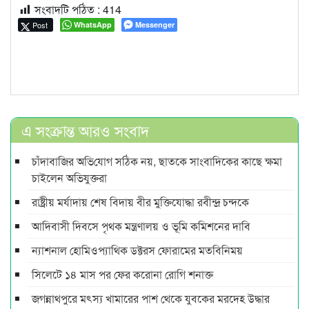
সংবাদটি পঠিত :
414
Post
WhatsApp
Messenger
এ সংক্রান্ত আরও সংবাদ
চাঁদাবা‌জির অ‌ভি‌যোগ স‌ঠিক নয়, ছাতকে সাংবাদিকের কাছে ক্ষমা
চাইলেন অভিযুক্তরা
রাষ্ট্রীয় মর্যাদায় শেষ বিদায় বীর মুক্তিযোদ্ধা রবীন্দ্র চন্দকে
আদিবাসী দিবসে পৃথক মন্ত্রণালয় ও ভূমি কমিশনের দাবি
ন্যাশনাল হোমিওপ্যাথিক ডক্টরস ফোরামের মতবিনিময়
সিলেটে ১৪ মাস পর ফের করোনা রোগি শনাক্ত
জগন্নাথপুরে মৎস্য খামারের পাশ থেকে যুবকের মরদেহ উদ্ধার