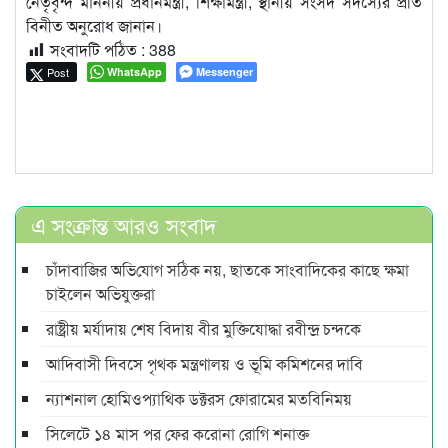
নেতৃবৃন্দ মাননীয় প্রধানমন্ত্রী, শিক্ষামন্ত্রী, স্থানীয় সংসদ সদস্যের প্রতি
বিনীত অনুরোধ জানান।
সংবাদটি পঠিত :
388
Post
WhatsApp
Messenger
এ সংক্রান্ত আরও সংবাদ
চাঁদাবা‌জির অ‌ভি‌যোগ স‌ঠিক নয়, ছাতকে সাংবাদিকের কাছে ক্ষমা
চাইলেন অভিযুক্তরা
রাষ্ট্রীয় মর্যাদায় শেষ বিদায় বীর মুক্তিযোদ্ধা রবীন্দ্র চন্দকে
আদিবাসী দিবসে পৃথক মন্ত্রণালয় ও ভূমি কমিশনের দাবি
ন্যাশনাল হোমিওপ্যাথিক ডক্টরস ফোরামের মতবিনিময়
সিলেটে ১৪ মাস পর ফের করোনা রোগি শনাক্ত