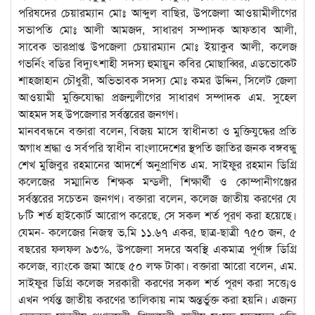
পরিষদের চেয়ারম্যান মোঃ আব্দুল বাছির, উপজেলা আওয়ামীলীগের
সভাপতি মোঃ আলী আমজদ, সাধারণ সম্পাদক আফতাব আলী,
সাবেক ভারপ্রাপ্ত উপজেলা চেয়ারম্যান মোঃ ইয়াকুব আলী, কলেজ
গভর্নিং বডির বিদ্যুৎশাহী সদস্য হুমায়ুন কবির মোছাব্বির, এডভোকেট
শাহজাহান চৌধুরী, অভিভাবক সদস্য মোঃ কমর উদ্দিন, সিলেট জেলা
আওয়ামী মুক্তিযোদ্ধা প্রজন্মলীগের সাধারণ সম্পাদক এম. সুহেল
আহমদ সহ উপজেলার সর্বস্তরের জনগণ।
মানববন্ধনে বক্তারা বলেন, বিজয় মাসে স্বাধীনতা ও মুক্তিযুদ্ধের প্রতি
অগাধ শ্রদ্ধা ও সর্বপরি স্বাধীন বাংলাদেশের স্থপতি জাতির জনক বঙ্গবন্ধু
শেখ মুজিবুর রহমানের আদর্শে অনুপ্রাণিত এম. সাইফুর রহমান ডিগ্রি
কলেজের সম্মানিত শিক্ষক মন্ডলী, শিক্ষার্থী ও কোম্পানীগঞ্জের
সর্বস্তরের সচেতন জনগণ। বক্তারা বলেন, কলেজ জাতীয় করণের যে
৮টি শর্ত হাইকোর্ট আরোপ করেছে, সে সকল শর্ত পূরণ করা হয়েছে।
যেমন- কলেজের নিজস্ব ভ‚মি ১১.৬৭ একর, ছাত্র-ছাত্রী ৭৫০ জন, ৫
বছরের ফলফল ৯৩%, উপজেলা সদরে অবস্থি একমাত্র পূর্ণাঙ্গ ডিগ্রি
কলেজ, ব্যাংকে জমা আছে ৫০ লক্ষ টাকা। বক্তারা আরো বলেন, এম.
সাইফুর ডিগ্রি কলেজ সরকারী করণের সকল শর্ত পূরণ করা সত্তে¡ও
এখন পর্যন্ত জাতীয় করণের তালিকায় নাম অন্তর্ভুক্ত করা হয়নি। এজন্য