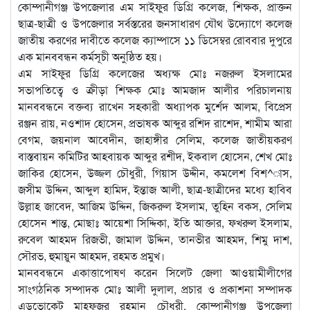
কোম্পানীগঞ্জ উপজেলার এম সাইফুর ডিগ্রি কলেজ, শিক্ষক, প্রাক্তন
ছাত্র-ছাত্রী ও উপজেলার সর্বস্তরের জনসাধারণ যৌথ উদ্যোগে কলেজ
জাতীয় করণের দাবীতে কলেজ ক্যাম্পাসে ১১ ডিসেম্বর রোববার দুপুরে
এক মানববন্ধন কর্মসূচী অনুষ্ঠিত হয়।
এম সাইফুর ডিগ্রি কলেজের অধ্যক্ষ মোঃ নজরুল ইসলামের
সভাপতিত্বে ও ক্রীড়া শিক্ষক মোঃ আমজাদ আলীর পরিচালনায়
মানববন্ধনে বক্তব্য রাখেন সহকারী অধ্যাপক মুর্শেদ আলম, বিপ্রেস
রঞ্জন রায়, নওশাদ হোসেন, প্রভাষক আব্দুর রশিদ রাশেদ, শামীম আরা
বেগম, জয়নাল আবেদীন, জাহাঙ্গীর সেলিম, কলেজ জাতীয়করণ
বাস্তবায়ন কমিটির আহবায়ক আব্দুর রশীদ, ইকবাল হোসেন, শেখ মোঃ
জাকির হোসেন, উজ্জল চৌধুরী, গিয়াস উদ্দীন, কমলেশ বিশ^াস,
জসীম উদ্দিন, আব্দুল হামিদ, ইন্তাজ আলী, ছাত্র-ছাত্রীদের মধ্যে হাবিব
উল্লাহ জাবেদ, আজিম উদ্দিন, জিকরুল ইসলাম, তুহিন বকস, সেলিম
হোসেন শান্ত, মোছাঃ আয়েশা সিদ্দিকা, ইতি আক্তার, ফখরুল ইসলাম,
রুবেল আহমদ রিজভী, জামাল উদ্দিন, তানভীর আহমদ, শিমু দাশ,
সৌরভ, হুমায়ুন আহমদ, রহমত প্রমুখ।
মানববন্ধনে একাত্তাপোষণ করেন সিলেট জেলা আওয়ামীলীগের
সাংগঠনিক সম্পাদক মোঃ আলী দুলাল, প্রচার ও প্রকাশনা সম্পাদক
এডভোকেট মাহফুজুর রহমান চৌধুরী, কোম্পানীগঞ্জ উপজেলা