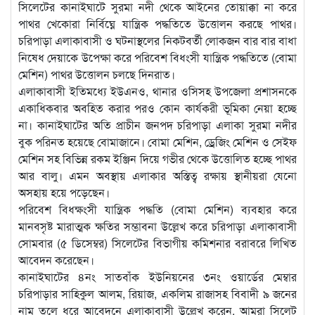
সিলেটের কানাইঘাটে সুরমা নদী থেকে আইনের তোয়াক্কা না করে
পাথর খেকোরা নির্বিঘ্নে যান্ত্রিক পদ্ধতিতে উত্তোলন করছে পাথর।
চরিপাড়া এলাকাবাসী ও ঘটনাস্থলের নিকটবর্তী লোকজন বার বার বাধা
নিষেধ দেয়াকে উপেক্ষা করে পরিবেশ বিধংসী যান্ত্রিক পদ্ধতিতে (বোমা
মেশিন) পাথর উত্তোলন চলছে দিনরাত।
এলাকাবাসী ইতিমধ্যে ইউএনও, থানার ওসিসহ উপজেলা প্রশাসনকে
একাধিকবার অবহিত করার পরও কোন কার্যকরী ভূমিকা নেয়া হচ্ছে
না। কানাইঘাটের অতি প্রাচীন জনপদ চরিপাড়া এলাকা সুরমা নদীর
বুক পরিনত হয়েছে বোমাজানে। বোমা মেশিন, ড্রেজিং মেশিন ও সেইফ
মেশিন সহ বিভিন্ন রকম ইঞ্জিন দিয়ে গভীর থেকে উত্তোলিত হচ্ছে পাথর
আর বালু। এমন অবস্থায় এলাকার অস্তিত্ব রক্ষায় স্থানীয়রা যেনো
অসহায় হয়ে পড়েছেন।
পরিবেশ বিধক্ষংসী যান্ত্রিক পদ্ধতি (বোমা মেশিন) ব্যবহার করে
মানবসৃষ্ট মারাত্মক ক্ষতির সম্ভাবনা উল্লেখ করে চরিপাড়া এলাকাবাসী
সোমবার (৫ ডিসেম্বর) সিলেটের বিভাগীয় কমিশনার বরাবরে লিখিত
আবেদন করেছেন।
কানাইঘাটের ৪নং সাতবাঁক ইউনিয়নের ৩নং ওয়ার্ডের মেম্বার
চরিপাড়ার সাহিকুল আলম, রিয়াজ, একলিম রাজাসহ বিবাদী ৯ জনের
নাম তুলে ধরে আবেদনে এলাকাবাসী উল্লেখ করেন, আমরা সিলেট