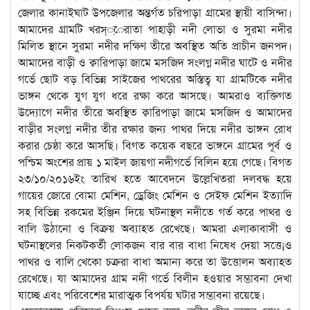
জেলার কানাইঘাট উপজেলার অন্তর্গত চরিপাড়া গ্রামের স্থায়ী বাসিন্দা।
আমাদের গ্রামটি খরস্্েরাতা পাহাড়ী নদী লোভা ও সুরমা নদীর
মিলিত স্থানে সুরমা নদীর দক্ষিণ তীরে অবস্থিত অতি প্রাচীন জনপদ।
আমাদের বাড়ী ও ক্বারিপাড়া জামে মসজিদ সংলগ্ন নদীর ঘাটে ও নদীর
গর্ভে ছোট বড় বিভিন্ন সাইজের পাথরের অস্তিত্ব যা গ্রামটিকে নদীর
ভাঙ্গন থেকে যুগ যুগ ধরে রক্ষা করে আসছে। আমরাও ব্যক্তিগত
উদ্যোগে নদীর তীরে অবস্থিত ক্বারিপাড়া জামে মসজিদ ও আমাদের
বাড়ীর সংলগ্ন নদীর তীর রক্ষার জন্য পাথর দিয়ে নদীর ভাঙ্গন রোধ
করার চেষ্ঠা করে আসছি। বিগত কয়েক বছরে ভাঙ্গনে গ্রামের পূর্ব ও
পশ্চিম অংশের প্রায় ১ মাইল জায়গা নদীগর্ভে বিলিন হয়ে গেছে। বিগত
২৩/১০/২০১৬ইং তারিখ হতে আবেদনে উল্লেখিতরা দলবদ্ধ হয়ে
গায়ের জোরে বোমা মেশিন, ড্রেজিং মেশিন ও সেইফ মেশিন ইত্যাদি
সহ বিভিন্ন রকমের ইঞ্জিন দিয়ে ঘটনাস্থল নদীতে গর্ত করে পাথর ও
বালি উঠানো ও বিক্রয় অব্যাহত রেখেছে। আমরা এলাকাবাসী ও
ঘটনাস্থলের নিকটকর্তী লোকজন বার বার বাধা নিষেধ দেয়া সত্তে¡ও
পাথর ও বালি খেকো চক্ররা বাধা অমান্য করে তা উত্তোলন অব্যাহত
রেখেছে। যা আমাদের গ্রাম নদী গর্ভে বিলীন হওয়ার সম্ভাবনা দেখা
যাচ্ছে এবং পরিবেশের মারাত্মক বিপর্যয় ঘটার সম্ভাবনা রয়েছে।