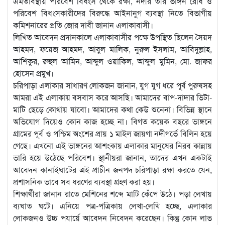
এমতাবস্থায় পরিবেশ বিধংস থেকে রক্ষা, নদীর তীর ভাঙ্গন রোধ ও
পরিবেশ বিধংসকারীদের বিরুদ্ধে আইনানুগ ব্যবস্থা নিতে বিভাগীয়
কমিশনারের প্রতি জোর দাবী জানান এলাকাবাসী।
লিখিত আবেদন প্রদানকালে এলাকাবাসীর পক্ষে উপস্থিত ছিলেন সৈয়দ
আহমদ, ফয়েজ আহমদ, আবুল মালিক, নুরুল ইসলাম, আবিদুল্লাহ,
আশিকুর, রুহুল আমিন, আব্দুল ওয়াকিল, আব্দুল মুমিন, মো. জাফর
হোসেন প্রমুখ।
চরিপাড়া এলাকার সাধারণ লোকজন জানান, যুগ যুগ ধরে পূর্ব পুরুষসহ
আমরা এই এলাকায় বসবাস করে আসছি। আমাদের বাপ-দাদার ভিটা-
মাটি ছেড়ে কোথায় যাবো। আমাদের কথা কেউ শুনেনা। বিভিন্ন স্থানে
অভিযোগ দিয়েও কোন কাজ হচ্ছে না। বিগত কয়েক বছরে ভাঙ্গনে
গ্রামের পূর্ব ও পশ্চিম অংশের প্রায় ১ মাইল জায়গা নদীগর্ভে বিলিন হয়ে
গেছে। এখনো এই ভাঙ্গনের আশংকায় এলাকার মানুষের নিরব কান্নায়
ভারি হয়ে উঠেছে পরিবেশ। স্থানীয়রা জানান, তাদের এখন একটাই
আবেদন কানাইঘাটের এই প্রাচীন জনপদ চরিপাড়া রক্ষা করতে যেন,
প্রশাসনিক ভাবে সব ধরণের ব্যবস্থা গ্রহণ করা হয়।
শিক্ষার্থীরা জানান রাতে মেশিনের শব্দে মাটি কেঁপে উঠে। পড়া লেখায়
ব্যঘাত ঘটে। এনিয়ে পত্র-পত্রিকায় লেখা-লেখি হচ্ছে, এলাকার
লোকজনও উচ্চ পযার্য়ে আবেদন নিবেদন করেছেন। কিন্তু কোন লাভ