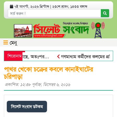
৭ই আগস্ট, ২০২৬ খ্রিস্টাব্দ
|
২৩শে শ্রাবণ, ১৪৩৩ বঙ্গাব্দ
মেনু
 প্রেমিকের কাছে, অতঃপর…
শিরোনাম
গণমাধ্যম কর্মীদের কলমের প্রতিটি শ
র
সিলেটে হামের উপসর্গে আরও ২ শিশুর মৃত্যু, হাসপাতালে ভর্তি
পাথর খেকো চক্রের কবলে কানাইঘাটের
চরিপাড়া
প্রকাশিত: ১২:৩৮ পূর্বাহ্ণ, ডিসেম্বর ৬, ২০১৬
সিলেট সংবাদ ডটকম