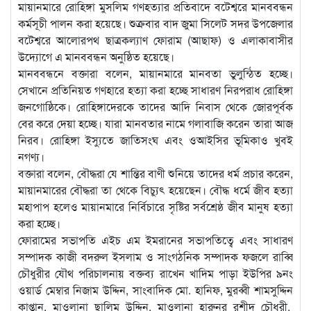
মায়ানমারে রোহিঙ্গা মুসলিম গণহত্যার প্রতিবাদে বটেশ্বরে মানববন্ধন
কর্মসূচী পালন করা হয়েছে। শুক্রবার বাদ জুমা সিলেট সদর উপজেলার
বটেশ্বরে আলোরপথ ছাত্রকল্যাণ ফোরাম (আছাফ) ও এলাকাবাসীর
উদ্যোগে এ মানববন্ধন অনুষ্ঠিত হয়েছে।
মানববন্ধনে বক্তারা বলেন, মায়ানমারে মানবতা ভুলুন্ঠিত হচ্ছে।
সেখানে প্রতিনিয়ত গণহারে হত্যা করা হচ্ছে সাধারণ নিরপরাধ রোহিঙ্গা
জনগোষ্ঠিকে। রোহিঙ্গাদেরকে তাদের আদি নিবাস থেকে জোরপূর্বক
বের করে দেয়া হচ্ছে। যারা মানবতার নামে গলাবাজি করেন তারা আজ
নিরব। রোহিঙ্গা ইস্যুতে জাতিসংঘ এবং ওআইসির ভূমিকাও খুবই
নগণ্য।
বক্তারা বলেন, বৌদ্ধরা যে শান্তির বাণী শুনিয়ে তাদের ধর্ম প্রচার করেন,
মায়ানমারের বৌদ্ধরা তা থেকে বিচ্যুৎ হয়েছেন। বৌদ্ধ ধর্মে জীব হত্যা
মহাপাপ হলেও মায়ানমারে নির্বিচারে সৃষ্টির সর্বশ্রেষ্ঠ জীব মানুষ হত্যা
করা হচ্ছে।
ফোরামের সভাপতি এইচ এম ইমরানের সভাপতিত্বে এবং সাধারণ
সম্পাদক কাজী বদরুল ইসলাম ও সাংগঠনিক সম্পাদক ফজলে রাব্বি
চৌধুরীর যৌথ পরিচালনায় বক্তব্য রাখেন খাদিম পাড়া ইউপির ৯নং
ওয়ার্ড মেম্বার নিজাম উদ্দিন, সাংবাদিক মো. হানিফ, মুরব্বী শামসুদ্দিন
কাপ্তান, মাওলানা ছালিম উদ্দিন, মাওলানা হারুনুর রশীদ চৌধুরী,