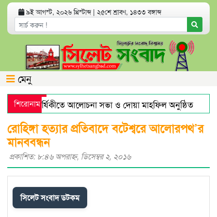
৯ই আগস্ট, ২০২৬ খ্রিস্টাব্দ
|
২৫শে শ্রাবণ, ১৪৩৩ বঙ্গাব্দ
মেনু
নের মৃত্যুবার্ষিকীতে আলোচনা সভা ও দোয়া মাহফিল অনুষ্ঠিত
শিরোনাম
হর
াজারে স্বর্ণের দামে বড় লাফ
যেসব অ্যাপ থাকলে হ্যাকড হতে পার
রোহিঙ্গা হত্যার প্রতিবাদে বটেশ্বরে আলোরপথ’র
মানববন্ধন
প্রকাশিত: ৮:৪৬ অপরাহ্ণ, ডিসেম্বর ২, ২০১৬
সিলেট সংবাদ ডটকম