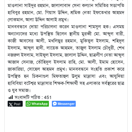
মাওলানা সাইদুর রহমান, জালালাবাদ সেনা কল্যান সমিতির সভাপতি
হাবিবুর রহমান, মো. গিয়াস উদ্দিন, শ্রমিক নেতা ইফতেখার আহমদ
লোকমান, আলা উদ্দিন আলাই প্রমুখ।
মানববন্ধনে দোয়া পরিচালনা করেন মাওলানা শামসুল হক। এসময়
অন্যান্যদের মধ্যে উপস্থিত ছিলেন স্থানীয় মুরব্বী মো. আব্দুল বারী,
কাজী আবসের আলী, মখলিছুর রহমান, মুকিতুল ইসলাম, শহিদুল
ইসলাম, আব্দুল হাদী, লায়েক আহমদ, তাজুল ইসলাম চৌধুরী, শেখ
নজরুল ইসলাম, সাইফুল ইসলাম, জালাল উদ্দিন, ছাত্রলীগ নেতা আব্দুল
আজাদ সেনাজ, তৌহিদুল ইসলাম রাহি, মো. আলী, ইমাম হোসেন,
জাকারিয়া, সোহেল আহমদ প্রমুখ। মানববন্ধনে সংহতি প্রকাশ করে
উপস্থিত হন চিকনাগুল মিফতাহুল উলুম মাদ্রাসা এবং আযুদিয়া
হাবিবিয়া বটেশ্বর মাদ্রাসার শিক্ষক-শিক্ষার্থী সহ এলাকার সর্বস্থরের ছাত্র
ও যুব সমাজ।
সংবাদটি পঠিত :
451
Post
WhatsApp
Messenger