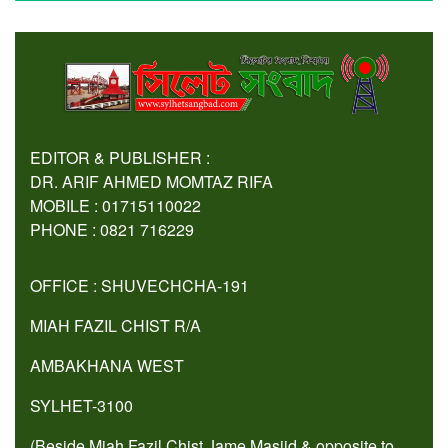
EDITOR & PUBLISHER :
DR. ARIF AHMED MOMTAZ RIFA
MOBILE : 01715110022
PHONE : 0821 716229
OFFICE : SHUVECHCHA-191
MIAH FAZIL CHIST R/A
AMBAKHANA WEST
SYLHET-3100
(Beside Miah Fazil Chist Jame Masjid & opposite to