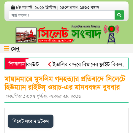
৮ই আগস্ট, ২০২৬ খ্রিস্টাব্দ
|
২৪শে শ্রাবণ, ১৪৩৩ বঙ্গাব্দ
মেনু
ব্যাংক অ্যাকাউন্ট
শিরোনাম
ইতালির বন্দরে বিমানের ফ্লাইট বিকল, আড়া
ভয় পায়না : এড. জুবায়ের
তেল, গ্যাস, বিদ্যুৎ সঙ্কট ও দ্রব্যমূল
মায়ানমারে মুসলিম গনহত্যার প্রতিবাদে সিলেটে
হিউম্যান রাইটস্ ওয়াচ-এর মানববন্ধন বুধবার
প্রকাশিত: ১২:০৭ পূর্বাহ্ণ, নভেম্বর ২৯, ২০১৬
সিলেট সংবাদ ডটকম