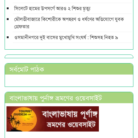
সিলেটে হামের উপসর্গে আরও ২ শিশুর মৃত্যু
মৌলভীবাজারে কিশোরীকে অপহরণ ও ধর্ষণের অভিযোগে যুবক
গ্রেফতার
ওসমানীনগরে দুই বাসের মুখোমুখি সংঘর্ষ : শিশুসহ নিহত ৯
সর্বমোট পাঠক
বাংলাভাষায় পুর্নাঙ্গ ভ্রমণের ওয়েবসাইট