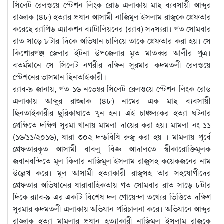
সিলেট রেলওয়ে স্টেশন লিংক রোড এলাকায় মাছ ব্যবসায়ী আব্দুর
রাজ্জাক (৪৮) হত্যার প্রধান আসামী নাজিমুল ইসলাম রাজুকে গ্রেফতার
করেছে র‌্যাপিড এ্যাকশন ব্যাটালিয়নের (র‌্যাব) সদস্যরা। গত সোমবার
রাত সাড়ে ৮টার দিকে অভিযান চালিয়ে তাকে গ্রেফতার করা হয়। সে
কিশোরগঞ্জ জেলার ইটনা উপজেলার মৃত মাতব্বর আলীর পুত্র।
বতর্মমানে সে সিলেট নগরীর দক্ষিন সুরমার কদমতলী রেলওয়ে
স্টেশনের ভাসমান ছিনতাইকারী।
র‌্যাব-৯ জানায়, গত ১৬ নভেম্বর সিলেট রেলওয়ে স্টেশন লিংক রোড
এলাকায় আব্দুর রাজ্জাক (৪৮) নামের এক মাছ ব্যবসায়ী
ছিনতাইকারীর ছুরিকাঘাতে খুন হন। এই চাঞ্চল্যকর হত্যা ঘটনার
প্রেক্ষিতে দক্ষিণ সুরমা থানায় মামলা দায়ের করা হয়। মামলা নং ১১
(১৬/১১/২০১৬), ধারা ৩০২ দন্ডবিধি রুজু করা হয় । মামলায় পূর্বে
গ্রেফতারকৃত আসামী বাবলু বিজ্ঞ আদালতে স্বীকারোক্তিমূলক
জবানবন্দিতে মূল কিলার নাজিমুল ইসলাম রাজুসহ কয়েকজনের নাম
উল্লেখ করে। মূল আসামী হত্যাকারী রাজুসহ তার সহযোগীদের
গ্রেফতার অভিযানের ধারাবাহিকতায় গত সোমবার রাত সাড়ে ৮টার
দিকে র‌্যাব-৯ এর একটি বিশেষ দল গোয়েন্দা তথ্যের ভিত্তিতে দক্ষিণ
সুরমার কদমতলী এলাকায় অভিযান পরিচালনা করে। অভিযানে আব্দুর
রাজ্জাক হত্যা মামলার প্রধান হত্যাকারী নাজিমুল ইসলাম রাজুকে