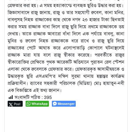
গ্রেফতার করা হয়। এ সময় হত্যাকান্ডে ব্যবহৃত ছুরিও উদ্ধার করা হয়।
জিজ্ঞাসাবাদে রাজু জানায়, রাজু ও তার সহযোগী রুবেল, কানা মনির,
বাবলুসহ নিহত রাজ্জাকের কাছ থেকে নগদ ২০ হাজার টাকা ছিনতাই
করার সময় রাজ্জাক বাধা দিলে রাজু ছুরি দিয়ে প্রথমে রাজ্জাককে ভয়
দেখায়। তাতে রাজ্জাক আবারো বাঁধা দিলে এক পর্যায়ে বাবলু, কানা
মুনির ও রুবেল নিহত রাজ্জাককে ধরে রাখে ও রাজু ছুরি দিয়ে
রাজ্জাকের পেটে আঘাত করে এলোপাতাড়ি কোপালে ঘটনাস্থলেই
রাজ্জাক মারা যায় বলে রাজু স্বীকার করেছে। পরবর্তীতে রাজুর
স্বীকারোক্তির প্রেক্ষিতে পৃথক আরেকটি অভিযানে পুরাতন রেল স্টেশন
এলাকা থেকে রুবেলকে গ্রেফতার করে। গ্রেফতারকৃত আসামীদ্বয়কে ও
উদ্ধারকৃত ছুরি এসএমপি‘র দক্ষিণ সুরমা থানায় হস্তান্তর কার্যক্রম
প্রক্রিয়াধীন। র‌্যাবের সহকারী পরিচালক (মিডিয়া) মোঃ হায়াতুন-নবী
এক বিজ্ঞপ্তিতে এই তথ্য জানান।
সংবাদটি পঠিত :
395
Post
WhatsApp
Messenger