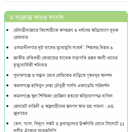
এ সংক্রান্ত আরও সংবাদ
মৌলভীবাজারে কিশোরীকে অপহরণ ও ধর্ষণের অভিযোগে যুবক
গ্রেফতার
ওসমানীনগরে দুই বাসের মুখোমুখি সংঘর্ষ : শিশুসহ নিহত ৯
জাতীয় প্রতিবন্ধী ফোরামের সাবেক সভাপতি রজব আলী খানের
মৃত্যুবার্ষিকী শনিবার
সুনামগঞ্জে ৩ সন্তান রেখে প্রেমিকের বাড়িতে গৃহবধূর অনশন
কমলগঞ্জে হাবিবুন নেছা চৌধুরী গার্লস একাডেমি পরিদর্শন
কমলগঞ্জে স্কুল শিক্ষিকা রোজিনা হত্যার অভিযোগপত্র দাখিল
হেলমেট বাহিনী ও অস্ত্রধারীদের জনগণ আর ভয় পায়না : এড.
জুবায়ের
তেল, গ্যাস, বিদ্যুৎ সঙ্কট ও দ্রব্যমূল্যের ঊর্ধ্বগতি রোধে সিলেটে ১১
দলীয় ঐক্যের স্মারকলিপি