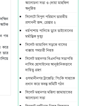
আলোচনা সভা ও দোয়া মাহফিল
অনুষ্ঠিত
সিলেটে বিপুল পরিমাণ ভারতীয়
দক্ষিন
প্রসাধনী জব্দ, গ্রেপ্তার ২
কে আটক
ধর্মপাশায় পানিতে ডুবে ভাইবোনের
মন গত
মর্মান্তিক মৃত্যু
সিলেট-তামাবিল সড়কে বাসের
য় করে
ধাক্কায় পথচারী নিহত
াল ভরে
চালিয়ে
সিলেট মহানগর বিএনপির সভাপতি
নাসিম হোসাইনের আনুষ্ঠানিকভাবে
দায়িত্ব গ্রহণ
ওসমানীনগর ট্রাজেডি: পিংকি সাহাকে
প্রধান করে তদন্ত কমিটি গঠন
সিলেট মহানগর মহিলা জামায়াতের
আলোচনা সভা
সিলেটে দুর্ঘটনায় নিহত প্রিতমের