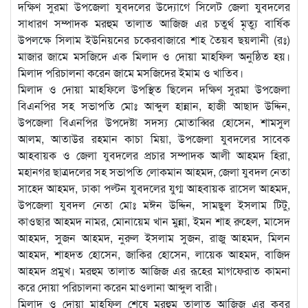
দক্ষিণ সুরমা উপজেলা যুবদলের উদ্যোগে সিলেট জেলা যুবদলের
সাধারণ সম্পাদক মরহুম তালাত আজিজ এর চতুর্থ মৃত্যু বার্ষিক
উপলক্ষে সিলাম ইউনিয়নের চকেরবাজারে শাহ তৈয়ব ছয়লানী (রঃ)
মাজার জামে মসজিদে এক মিলাদ ও দোয়া মাহফিল অনুষ্ঠিত হয়।
মিলাদ পরিচালনা করেন জামে মসজিদের ইমাম ও খাতিব।
মিলাদ ও দোয়া মাহফিলে উপস্থিত ছিলেন দক্ষিণ সুরমা উপজেলা
বিএনপির সহ সভাপতি মোঃ আব্দুল হান্নান, হাজী আছাদ উদ্দিন,
উপজেলা বিএনপির উপদেষ্টা সদস্য মোতাব্বির হোসেন, শামসুল
আলম, আতাউর রহমান কাচা মিয়া, উপজেলা যুবদলের সাবেক
আহবায়ক ও জেলা যুবদলের প্রচার সম্পাদক আলী আহমদ হিরা,
মহানগর ছাত্রদলের সহ সভাপতি লোকমান আহমদ, জেলা যুবদল নেতা
সাহেদ আহমদ, ঢাকা পল্টন যুবদলের যুগ্ম আহবায়ক রাসেল আহমদ,
উপজেলা যুবদল নেতা মোঃ মঈন উদ্দিন, সামছুল ইসলাম টিটু,
কাওছার আহমদ নামর, মোনায়েম খান মুন্না, ইমন শাহ রুহেল, মাসেদ
আহমদ, সুজন আহমদ, নুরুল ইসলাম সুজন, রাজু আহমদ, মিলন
আহমদ, শাহদত হোসেন, জাকির হোসেন, লায়েক আহমদ, বাজিদ
আহমদ প্রমুখ। মরহুম তালাত আজিজ এর রূহের মাগফেরাত কামনা
করে দোয়া পরিচালনা করেন মাওলানা আব্দুল বারী।
মিলাদ ও দোয়া মাহফিল শেষে মরহুম তালাত আজিজ এর কবর