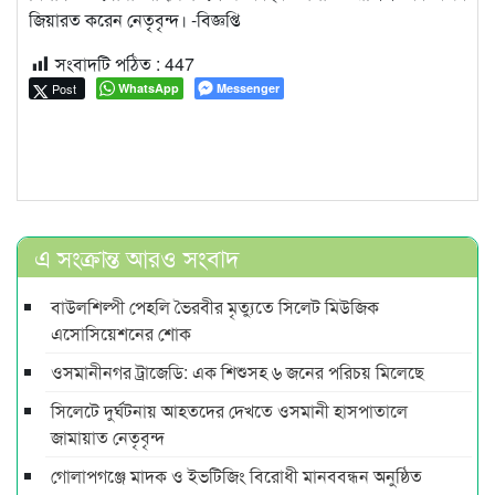
জিয়ারত করেন নেতৃবৃন্দ। -বিজ্ঞপ্তি
সংবাদটি পঠিত :
447
Post
WhatsApp
Messenger
এ সংক্রান্ত আরও সংবাদ
বাউলশিল্পী পেহলি ভৈরবীর মৃত্যুতে সিলেট মিউজিক
এসোসিয়েশনের শোক
ওসমানীনগর ট্রাজেডি: এক শিশুসহ ৬ জনের পরিচয় মিলেছে
সিলেটে দুর্ঘটনায় আহতদের দেখতে ওসমানী হাসপাতালে
জামায়াত নেতৃবৃন্দ
গোলাপগঞ্জে মাদক ও ইভটিজিং বিরোধী মানববন্ধন অনুষ্ঠিত