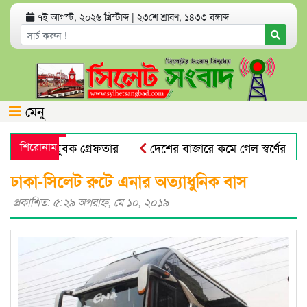
৭ই আগস্ট, ২০২৬ খ্রিস্টাব্দ
|
২৩শে শ্রাবণ, ১৪৩৩ বঙ্গাব্দ
মেনু
ভিযোগে যুবক গ্রেফতার
শিরোনাম
দেশের বাজারে কমে গেল স্বর্ণের দাম
প্রভাষক পরিচয়ে খাতা মূল্যায়ন, আসলে কলেজের অফিস সহকারী!
ঢাকা-সিলেট রুটে এনার অত্যাধুনিক বাস
প্রকাশিত: ৫:২৯ অপরাহ্ণ, মে ১০, ২০১৯