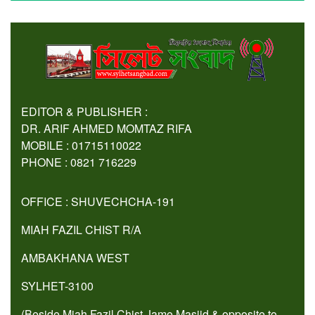
EDITOR & PUBLISHER :
DR. ARIF AHMED MOMTAZ RIFA
MOBILE : 01715110022
PHONE : 0821 716229
OFFICE : SHUVECHCHA-191
MIAH FAZIL CHIST R/A
AMBAKHANA WEST
SYLHET-3100
(Beside Miah Fazil Chist Jame Masjid & opposite to