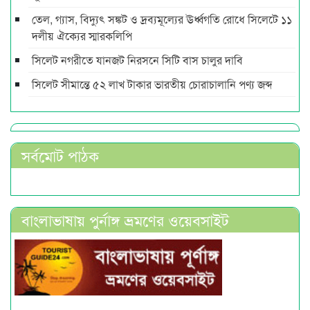
তেল, গ্যাস, বিদ্যুৎ সঙ্কট ও দ্রব্যমূল্যের ঊর্ধ্বগতি রোধে সিলেটে ১১
দলীয় ঐক্যের স্মারকলিপি
সিলেট নগরীতে যানজট নিরসনে সিটি বাস চালুর দাবি
সিলেট সীমান্তে ৫২ লাখ টাকার ভারতীয় চোরাচালানি পণ্য জব্দ
সর্বমোট পাঠক
বাংলাভাষায় পুর্নাঙ্গ ভ্রমণের ওয়েবসাইট