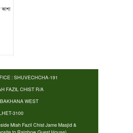
ে আশা
FICE : SHUVECHCHA-191
AH FAZIL CHIST R/A
BAKHANA WEST
LHET-3100
side Miah Fazil Chist Jame Masjid &
osite to Rainbow Guest House).