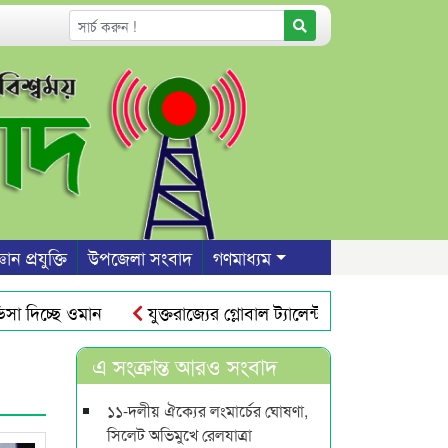
ঞান প্রযুক্তি
উপজেলা সংবাদ
গণমাধ্যম
িচ্ছে ওমান
যুক্তরাজ্যের গ্লোবাল ট্যালেন্ট ভিসা : তিন বছরে স্থায়
সিলেট নগরীতে যানজট নিরসনে সিটি বাস চালুর দাবি
প্রথম 
এ সংক্রান্ত আরও সংবাদ
১১-দলীয় ঐক্যের লংমার্চের ঘোষণা,
সিলেট অভিমুখে রেলযাত্রা