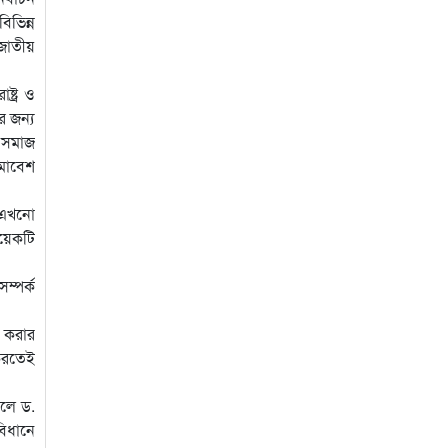
িভিন্ন
াতীয়
্ট্র ও
র জন্য
ি সমাজ
সমাবেশ
 এখনো
য়েকটি
ম্পর্ক
য করার
করতেই
ইলে ড.
িধানে