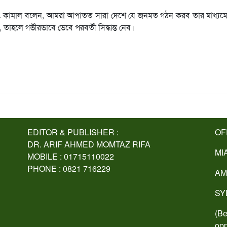
ে ড. কামাল বলেন, আমরা আপাতত সারা দেশে যে জনমত গঠন করব তার মাধ্যম
াহলে গভীরভাবে ভেবে পরবর্তী সিদ্ধান্ত নেব।
EDITOR & PUBLISHER :
OF
DR. ARIF AHMED MOMTAZ RIFA
MI
MOBILE : 01715110022
PHONE : 0821 716229
AM
SY
(Be
opp