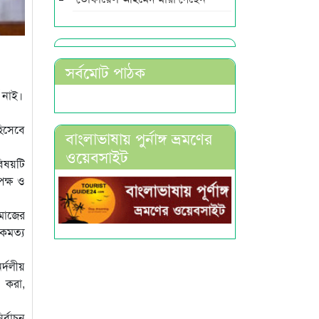
সর্বমোট পাঠক
 নাই।
হিসেবে
বাংলাভাষায় পুর্নাঙ্গ ভ্রমণের
ওয়েবসাইট
িষয়টি
েক্ষ ও
মাজের
ঐকমত্য
্দলীয়
ত করা,
র্বাচন