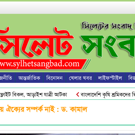
জনীতি
আন্তর্জাতিক
বিনোদন
খেলার খবর
লাইফস্টাইল
বিজ্
ইট বিকল, আড়াইশ যাত্রী আটকা
বাংলাদেশি কৃষি শ্রমিকদের ভিসা দ
কট ও দ্রব্যমূল্যের ঊর্ধ্বগতি রোধে সিলেটে ১১ দলীয় ঐক্যের স্মারকলিপি
ঐক্যের সম্পর্ক নাই : ড. কামাল