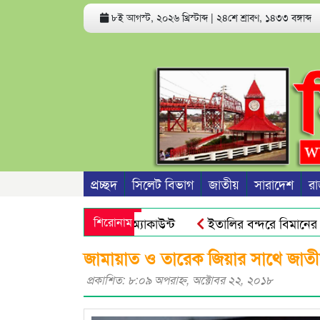
৮ই আগস্ট, ২০২৬ খ্রিস্টাব্দ
|
২৪শে শ্রাবণ, ১৪৩৩ বঙ্গাব্দ
প্রচ্ছদ
সিলেট বিভাগ
জাতীয়
সারাদেশ
রা
 পারে ফোন ও ব্যাংক অ্যাকাউন্ট
শিরোনাম
ইতালির বন্দরে বিমানের ফ্লা
দের জনগণ আর ভয় পায়না : এড. জুবায়ের
তেল, গ্যাস, বিদ্যুৎ সঙ্
জামায়াত ও তারেক জিয়ার সাথে জাতীয় 
প্রকাশিত: ৮:০৯ অপরাহ্ণ, অক্টোবর ২২, ২০১৮