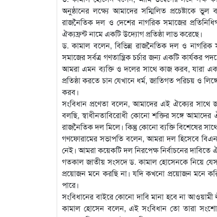
অনুষ্ঠানের লক্ষ্যে আমাদের সম্মিলিত প্রচেষ্টাকে ভুল
রাজনৈতিক দল ও দেশের নাগরিক সমাজের প্রতিনিধিগণ
ঐক্যফ্রন্ট নামে একটি উদ্যোগ প্রতিষ্ঠা লাভ করেছে।
ড. কামাল বলেন, বিভিন্ন রাজনৈতিক দল ও নাগরিক সমা
সমাজের সর্বত্র গণতান্ত্রিক চর্চার জন্য একটি কার্যকর প
আমরা এমন ব্যক্তি ও দলের সাথে কাজ করব, যারা একটি গণ
প্রতিষ্ঠা করতে চান যেখানে ধর্ম, জাতিগত পরিচয় ও লিঙ্
করব।
সংবিধান প্রণেতা বলেন, আমাদের এই ঐক্যের সাথে 
বলছি, স্বাধীনতাবিরোধী কোনো শক্তির সঙ্গে আমাদে
রাজনৈতিক দল মিলে। কিন্তু কোনো ব্যক্তি বিশেষের স
গণফোরামের সভাপতি বলেন, আমরা দল হিসেবে বিএনপির 
নেই। আমরা কয়েকটি দল নিরপেক্ষ নির্বাচনের দাবিতে
গতকাল জাতীয় সংসদে ড. কামাল হোসেনকে নিয়ে যেসব ম
প্রয়োজন মনে করছি না। যদি কখনো প্রয়োজন মনে ক
পারে।
সংবিধানের বাইরে কোনো দাবি মানা হবে না আওয়ামী ল
কামাল হোসেন বলেন, এই সংবিধান তো তারা সংশো