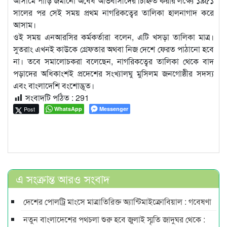
আসামে পাড়ি জমানো অবৈধ অভিবাসীদের চিহ্নিত করার লক্ষ্যে ১৯৫১
সালের পর সেই সময় প্রথম নাগরিকত্বের তালিকা হালনাগাদ করে
আসাম।
ওই সময় এনআরসির কর্মকর্তারা বলেন, এটি খসড়া তালিকা মাত্র।
সুতরাং এখনই কাউকে গ্রেফতার অথবা নিজ দেশে ফেরত পাঠানো হবে
না। তবে সমালোচকরা বলেছেন, নাগরিকত্বের তালিকা থেকে বাদ
পড়াদের অধিকাংশই প্রদেশের সংখ্যালঘু মুসিলম জনগোষ্ঠীর সদস্য
এবং বাংলাদেশি বংশোদ্ভূত।
সংবাদটি পঠিত :
291
Post
WhatsApp
Messenger
এ সংক্রান্ত আরও সংবাদ
দেশের পোলট্রি মাংসে মাত্রাতিরিক্ত অ্যান্টিমাইক্রোবিয়াল : গবেষণা
নতুন বাংলাদেশের পথচলা শুরু হবে জুলাই স্মৃতি জাদুঘর থেকে :