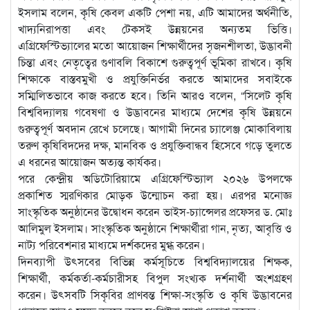
ইসলাম বলেন, কৃষি কেবল একটি পেশা নয়, এটি আমাদের অর্থনীতি,
খাদ্যনিরাপত্তা এবং টেকসই উন্নয়নের অন্যতম ভিত্তি।
এগ্রিফেস্টিভ্যালের মতো আয়োজন শিক্ষার্থীদের সৃজনশীলতা, উদ্ভাবনী
চিন্তা এবং নেতৃত্বের গুণাবলি বিকাশে গুরুত্বপূর্ণ ভূমিকা রাখবে। কৃষি
শিক্ষাকে বাস্তবমুখী ও প্রযুক্তিনির্ভর করতে আমাদের সবাইকে
সম্মিলিতভাবে কাজ করতে হবে। তিনি আরও বলেন, “সিলেট কৃষি
বিশ্ববিদ্যালয় গবেষণা ও উদ্ভাবনের মাধ্যমে দেশের কৃষি উন্নয়নে
গুরুত্বপূর্ণ অবদান রেখে চলেছে। আগামী দিনের চ্যালেঞ্জ মোকাবিলায়
তরুণ কৃষিবিদদের দক্ষ, মানবিক ও প্রযুক্তিবান্ধব হিসেবে গড়ে তুলতে
এ ধরনের আয়োজন অত্যন্ত কার্যকর।
পরে কেন্দ্রীয় অডিটোরিয়ামে এগ্রিফেস্টিভ্যাল ২০২৬ উপলক্ষে
প্রকাশিত স্মরণিকার মোড়ক উন্মোচন করা হয়। এরপর মনোজ্ঞ
সাংস্কৃতিক অনুষ্ঠানের উদ্বোধন করেন ভাইস-চ্যান্সেলর প্রফেসর ড. মোঃ
আলিমুল ইসলাম। সাংস্কৃতিক অনুষ্ঠানে শিক্ষার্থীরা গান, নৃত্য, আবৃত্তি ও
নাট্য পরিবেশনার মাধ্যমে দর্শকদের মুগ্ধ করেন।
দিনব্যাপী উৎসবের বিভিন্ন কর্মসূচিতে বিশ্ববিদ্যালয়ের শিক্ষক,
শিক্ষার্থী, কর্মকর্তা-কর্মচারীসহ বিপুল সংখ্যক দর্শনার্থী অংশগ্রহণ
করেন। উৎসবটি সিকৃবির প্রাণবন্ত শিক্ষা-সংস্কৃতি ও কৃষি উদ্ভাবনের