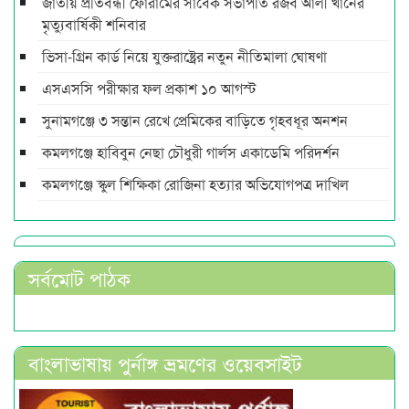
জাতীয় প্রতিবন্ধী ফোরামের সাবেক সভাপতি রজব আলী খানের
মৃত্যুবার্ষিকী শনিবার
ভিসা-গ্রিন কার্ড নিয়ে যুক্তরাষ্ট্রের নতুন নীতিমালা ঘোষণা
এসএসসি পরীক্ষার ফল প্রকাশ ১০ আগস্ট
সুনামগঞ্জে ৩ সন্তান রেখে প্রেমিকের বাড়িতে গৃহবধূর অনশন
কমলগঞ্জে হাবিবুন নেছা চৌধুরী গার্লস একাডেমি পরিদর্শন
কমলগঞ্জে স্কুল শিক্ষিকা রোজিনা হত্যার অভিযোগপত্র দাখিল
সর্বমোট পাঠক
বাংলাভাষায় পুর্নাঙ্গ ভ্রমণের ওয়েবসাইট