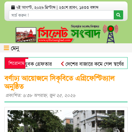
৭ই আগস্ট, ২০২৬ খ্রিস্টাব্দ
|
২৩শে শ্রাবণ, ১৪৩৩ বঙ্গাব্দ
মেনু
অভিযোগে যুবক গ্রেফতার
শিরোনাম
দেশের বাজারে কমে গেল স্বর্ণের দাম
প্রভাষক পরিচয়ে খাতা মূল্যায়ন, আসলে কলেজের অফিস সহকারী!
বর্ণাঢ্য আয়োজনে সিকৃবিতে এগ্রিফেস্টিভ্যাল
অনুষ্ঠিত
প্রকাশিত: ৬:৩৮ অপরাহ্ণ, জুন ২৫, ২০২৬