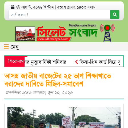
৭ই আগস্ট, ২০২৬ খ্রিস্টাব্দ
|
২৩শে শ্রাবণ, ১৪৩৩ বঙ্গাব্দ
মেনু
লী খানের মৃত্যুবার্ষিকী শনিবার
শিরোনাম
ভিসা-গ্রিন কার্ড নিয়ে যুক্তরাষ
োবিয়াল : গবেষণা
নতুন বাংলাদেশের পথচলা শুরু হবে জুলাই স্মৃত
আসন্ন জাতীয় বাজেটের ২৫ ভাগ শিক্ষাখাতে
বরাদ্দের দাবিতে মিছিল-সমাবেশ
প্রকাশিত: ৯:৪৬ অপরাহ্ণ, জুন ১০, ২০২৬