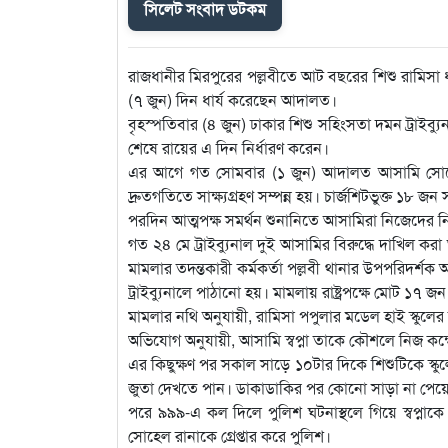
সিলেট সংবাদ ডটকম
রাজধানীর মিরপুরের পল্লবীতে আট বছরের শিশু রামিসা
(৭ জুন) দিন ধার্য করেছেন আদালত।
বৃহস্পতিবার (৪ জুন) ঢাকার শিশু সহিংসতা দমন ট্রাইব্য
শেষে রায়ের এ দিন নির্ধারণ করেন।
এর আগে গত সোমবার (১ জুন) আদালত আসামি সোহেল ও 
দ্রুতগতিতে সাক্ষ্যগ্রহণ সম্পন্ন হয়। চার্জশিটভুক্ত ১৮ জন
পরদিন আত্মপক্ষ সমর্থন শুনানিতে আসামিরা নিজেদের ন
গত ২৪ মে ট্রাইব্যুনাল দুই আসামির বিরুদ্ধে দাখিল ক
মামলার তদন্তকারী কর্মকর্তা পল্লবী থানার উপপরিদর্শ
ট্রাইব্যুনালে পাঠানো হয়। মামলায় রাষ্ট্রপক্ষে মোট ১৭ জ
মামলার নথি অনুযায়ী, রামিসা পপুলার মডেল হাই স্কুলের 
অভিযোগ অনুযায়ী, আসামি স্বপ্না তাকে কৌশলে নিজ কক্
এর কিছুক্ষণ পর সকাল সাড়ে ১০টার দিকে শিশুটিকে স্কুল
জুতা দেখতে পান। ডাকাডাকির পর কোনো সাড়া না পেয়ে
পরে ৯৯৯-এ কল দিলে পুলিশ ঘটনাস্থলে গিয়ে স্বপ্নাকে
সোহেল রানাকে গ্রেপ্তার করে পুলিশ।