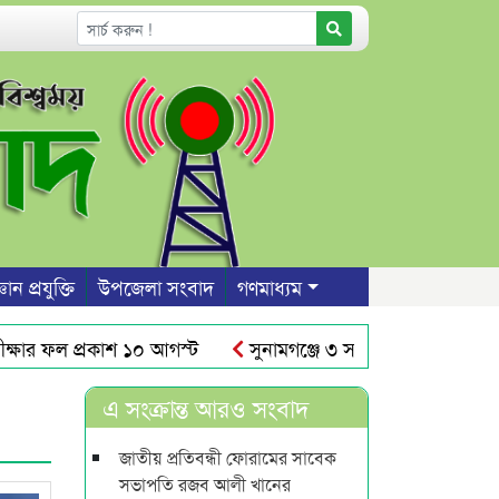
ঞান প্রযুক্তি
উপজেলা সংবাদ
গণমাধ্যম
র ফল প্রকাশ ১০ আগস্ট
সুনামগঞ্জে ৩ সন্তান রেখে প্রেমিকের ব
র আঁধারে রাস্তার উপর দেয়াল নির্মাণ
শাবিতে রুদ্র সেনের নাম
এ সংক্রান্ত আরও সংবাদ
জাতীয় প্রতিবন্ধী ফোরামের সাবেক
সভাপতি রজব আলী খানের