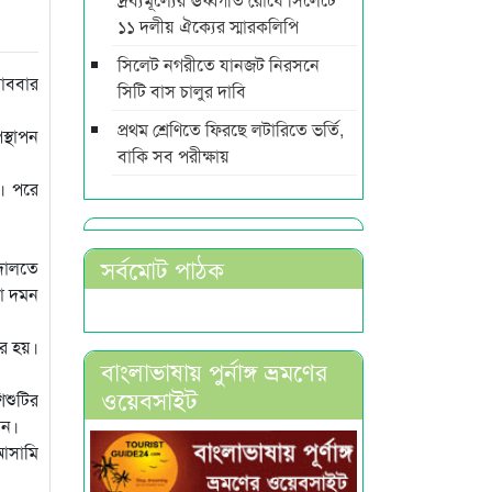
১১ দলীয় ঐক্যের স্মারকলিপি
সিলেট নগরীতে যানজট নিরসনে
রোববার
সিটি বাস চালুর দাবি
প্রথম শ্রেণিতে ফিরছে লটারিতে ভর্তি,
স্থাপন
বাকি সব পরীক্ষায়
। পরে
সর্বমোট পাঠক
আদালতে
তা দমন
ের হয়।
বাংলাভাষায় পুর্নাঙ্গ ভ্রমণের
ওয়েবসাইট
িশুটির
ান।
 আসামি