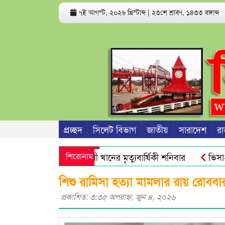
৭ই আগস্ট, ২০২৬ খ্রিস্টাব্দ
|
২৩শে শ্রাবণ, ১৪৩৩ বঙ্গাব্দ
প্রচ্ছদ
সিলেট বিভাগ
জাতীয়
সারাদেশ
রা
সাবেক সভাপতি রজব আলী খানের মৃত্যুবার্ষিকী শনিবার
শিরোনাম
ভিসা-গ্রিন
রিক্ত অ্যান্টিমাইক্রোবিয়াল : গবেষণা
নতুন বাংলাদেশের পথচলা শু
শিশু রামিসা হত্যা মামলার রায় রোববা
প্রকাশিত: ৩:৩৫ অপরাহ্ণ, জুন ৪, ২০২৬