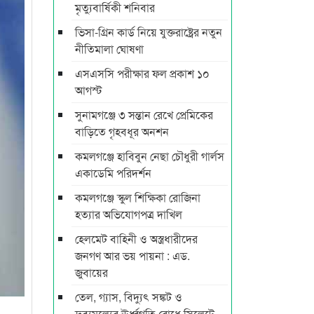
মৃত্যুবার্ষিকী শনিবার
ভিসা-গ্রিন কার্ড নিয়ে যুক্তরাষ্ট্রের নতুন
নীতিমালা ঘোষণা
এসএসসি পরীক্ষার ফল প্রকাশ ১০
আগস্ট
সুনামগঞ্জে ৩ সন্তান রেখে প্রেমিকের
বাড়িতে গৃহবধূর অনশন
কমলগঞ্জে হাবিবুন নেছা চৌধুরী গার্লস
একাডেমি পরিদর্শন
কমলগঞ্জে স্কুল শিক্ষিকা রোজিনা
হত্যার অভিযোগপত্র দাখিল
হেলমেট বাহিনী ও অস্ত্রধারীদের
জনগণ আর ভয় পায়না : এড.
জুবায়ের
তেল, গ্যাস, বিদ্যুৎ সঙ্কট ও
দ্রব্যমূল্যের ঊর্ধ্বগতি রোধে সিলেটে