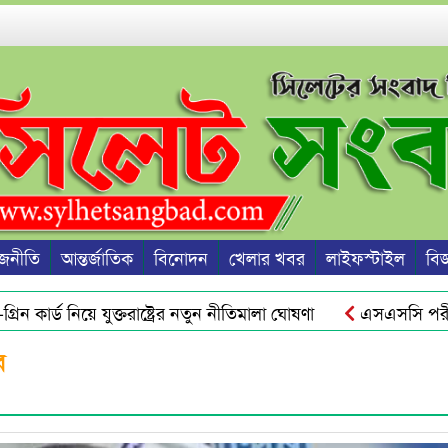
জনীতি
আন্তর্জাতিক
বিনোদন
খেলার খবর
লাইফস্টাইল
বিজ্
 কার্ড নিয়ে যুক্তরাষ্ট্রের নতুন নীতিমালা ঘোষণা
এসএসসি পরীক্ষা
রু হবে জুলাই স্মৃতি জাদুঘর থেকে : ড. ইউনূস
ওসমানীনগরে রাতে
র