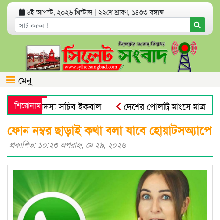
৬ই আগস্ট, ২০২৬ খ্রিস্টাব্দ
|
২২শে শ্রাবণ, ১৪৩৩ বঙ্গাব্দ
মেনু
 আবুল ও সদস্য সচিব ইকবাল
শিরোনাম
দেশের পোলট্রি মাংসে মাত্রাতিরিক্ত
হানগর বিএনপির কর্মসূচি
সিলেটে ডিবি পুলিশ পরিচয়ে যুবককে অ
ফোন নম্বর ছাড়াই কথা বলা যাবে হোয়াটসঅ্যাপে
প্রকাশিত: ১০:২৩ অপরাহ্ণ, মে ২৯, ২০২৬