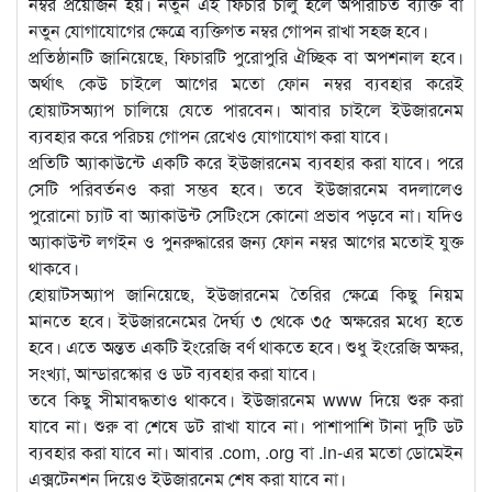
নম্বর প্রয়োজন হয়। নতুন এই ফিচার চালু হলে অপরিচিত ব্যক্তি বা
নতুন যোগাযোগের ক্ষেত্রে ব্যক্তিগত নম্বর গোপন রাখা সহজ হবে।
প্রতিষ্ঠানটি জানিয়েছে, ফিচারটি পুরোপুরি ঐচ্ছিক বা অপশনাল হবে।
অর্থাৎ কেউ চাইলে আগের মতো ফোন নম্বর ব্যবহার করেই
হোয়াটসঅ্যাপ চালিয়ে যেতে পারবেন। আবার চাইলে ইউজারনেম
ব্যবহার করে পরিচয় গোপন রেখেও যোগাযোগ করা যাবে।
প্রতিটি অ্যাকাউন্টে একটি করে ইউজারনেম ব্যবহার করা যাবে। পরে
সেটি পরিবর্তনও করা সম্ভব হবে। তবে ইউজারনেম বদলালেও
পুরোনো চ্যাট বা অ্যাকাউন্ট সেটিংসে কোনো প্রভাব পড়বে না। যদিও
অ্যাকাউন্ট লগইন ও পুনরুদ্ধারের জন্য ফোন নম্বর আগের মতোই যুক্ত
থাকবে।
হোয়াটসঅ্যাপ জানিয়েছে, ইউজারনেম তৈরির ক্ষেত্রে কিছু নিয়ম
মানতে হবে। ইউজারনেমের দৈর্ঘ্য ৩ থেকে ৩৫ অক্ষরের মধ্যে হতে
হবে। এতে অন্তত একটি ইংরেজি বর্ণ থাকতে হবে। শুধু ইংরেজি অক্ষর,
সংখ্যা, আন্ডারস্কোর ও ডট ব্যবহার করা যাবে।
তবে কিছু সীমাবদ্ধতাও থাকবে। ইউজারনেম www দিয়ে শুরু করা
যাবে না। শুরু বা শেষে ডট রাখা যাবে না। পাশাপাশি টানা দুটি ডট
ব্যবহার করা যাবে না। আবার .com, .org বা .in-এর মতো ডোমেইন
এক্সটেনশন দিয়েও ইউজারনেম শেষ করা যাবে না।