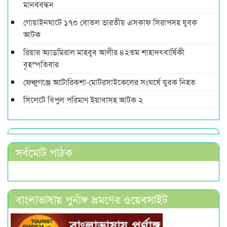
মানববন্ধন
গোয়াইনঘাটে ১৭০ বোতল ভারতীয় এসকাফ সিরাপসহ যুবক
আটক
রিয়ার অ্যাডমিরাল মাহবুব আলীর ৪২তম শাহাদৎবার্ষিকী
বৃহস্পতিবার
ফেঞ্চুগঞ্জে অটোরিকশা-মোটরসাইকেলের সংঘর্ষে যুবক নিহত
সিলেটে বিপুল পরিমাণ ইয়াবাসহ আটক ২
সর্বমোট পাঠক
বাংলাভাষায় পুর্নাঙ্গ ভ্রমণের ওয়েবসাইট