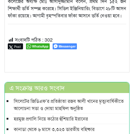
কলেজের অধ্যক্ষ মোঃ আসাদুজ্জামান বলেন, প্রথম দিন ১৫২ জন
শিক্ষার্থী ভর্তি সম্পন্ন করেছে। সিভিল ইঞ্জিনিয়ারিং বিভাগে ২৮টি আসন
ফাঁকা রয়েছে। আগামী বৃহস্পতিবার ফাঁকা আসনে ভর্তি নেওয়া হবে।
সংবাদটি পঠিত :
302
Post
WhatsApp
Messenger
এ সংক্রান্ত আরও সংবাদ
সিলেটের জিডিএফ’র প্রতিষ্ঠাতা রজব আলী খানের মৃত্যুবার্ষিকীতে
আলোচনা সভা ও দোয়া মাহফিল অনুষ্ঠিত
হরমুজ প্রণালি নিয়ে কঠোর হুঁশিয়ারি ইরানের
কানাডা থেকে ৬ মাসে ৩,৩২৩ ভারতীয় বহিষ্কার