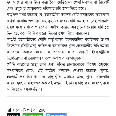
ছয় মাসের মধ্যে ইস্যু করা বৈধ মেডিকেল প্রেসক্রিপশন বা রিপোর্ট
এবং ওষুধের মোড়কসহ পরিষ্কার ছবি জমা দিতে হবে।
কর্তৃপক্ষ স্পষ্ট করেছে যে, হজযাত্রীরা তাদের মোট অবস্থানের সময়কাল
অথবা সর্বোচ্চ ৩০ দিন এই দুইয়ের মধ্যে যেটি কম হবে, সেই পরিমাণ
ওষুধ সঙ্গে রাখতে পারবেন। অর্থাৎ, কারও অবস্থানের মেয়াদ যদি ১৫
দিন হয়, তবে তিনি শুধু ১৫ দিনের ওষুধ নিতে পারবেন।
আগ্রহী হজযাত্রীদের সৌদি কর্তৃপক্ষের ইলেকট্রনিক কন্ট্রোলড ড্রাগস
সিস্টেমে (সিডিএস) ব্যক্তিগত অ্যাকাউন্ট খুলে প্রয়োজনীয় নথিপত্রসহ
আবেদন করতে হবে। আবেদনের আগে একটি ইলেকট্রনিক
ডিক্লারেশন বা ঘোষণাপত্র পূরণ করাও বাধ্যতামূলক।
সৌদি আরবের স্বাস্থ্য রক্ষা এবং পবিত্র স্থানগুলোতে বিশেষ ওষুধের
অপব্যবহার রোধে এই কঠোর পদক্ষেপ নেওয়া হয়েছে। মূলত,
হজযাত্রীদের নিরাপত্তা ও স্বাস্থ্যঝুঁকি এড়াতে এবং পুরো প্রক্রিয়াটি
আরও স্বচ্ছ ও সহজতর করতেই নতুন এই নিয়ম চালু করা হয়েছে বলে
জানিয়েছে এসএফডিএ।
সংবাদটি পঠিত :
290
Post
WhatsApp
Messenger