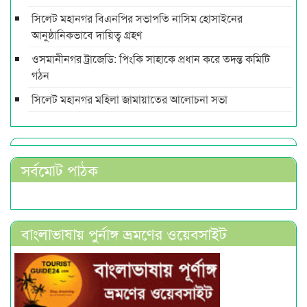
সিলেট মহানগর বিএনপির সভাপতি নাসিম হোসাইনের
আনুষ্ঠানিকভাবে দায়িত্ব গ্রহণ
ওসমানীনগর ট্রাজেডি: পিংকি সাহাকে প্রধান করে তদন্ত কমিটি
গঠন
সিলেট মহানগর মহিলা জামায়াতের আলোচনা সভা
সর্বমোট পাঠক
বাংলাভাষায় পুর্নাঙ্গ ভ্রমণের ওয়েবসাইট